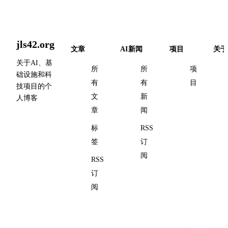
jls42.org
文章
AI新闻
项目
关于
关于AI、基
所
所
项
础设施和科
有
有
目
技项目的个
文
新
人博客
章
闻
标
RSS
签
订
阅
RSS
订
阅