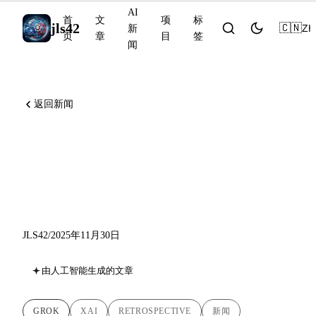
AI
首
文
项
标
jls42
🇨🇳
ZH
新
页
章
目
签
闻
返回新闻
xAI 2025：从 Grok 3 到 Grok
4.1，埃隆·马斯克在 AI 领域
的迅猛崛起
JLS42
/
2025年11月30日
由人工智能生成的文章
GROK
XAI
RETROSPECTIVE
新闻