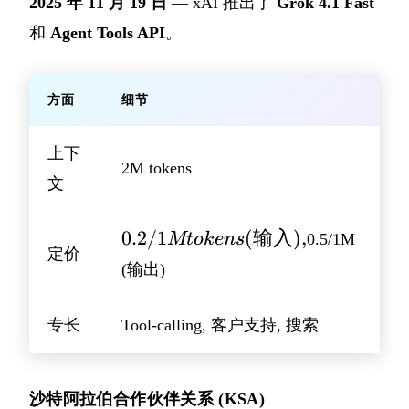
2025 年 11 月 19 日
— xAI 推出了
Grok 4.1 Fast
和
Agent Tools API
。
方面
细节
上下
2M tokens
文
0.2/1M
0.2/1
(
输入
)
,
Mt
o
k
e
n
s
0.5/1M
定价
tokens
(输出)
(输入),
专长
Tool-calling, 客户支持, 搜索
沙特阿拉伯合作伙伴关系 (KSA)