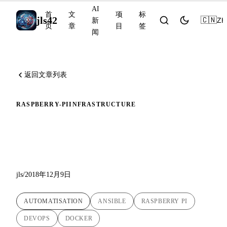
AI
首
文
项
标
jls42
🇨🇳
ZH
新
页
章
目
签
闻
返回文章列表
RASPBERRY-PI
INFRASTRUCTURE
使用 Ansible 在 Raspberry Pi
上自动安装 Docker
jls
/
2018年12月9日
AUTOMATISATION
ANSIBLE
RASPBERRY PI
DEVOPS
DOCKER