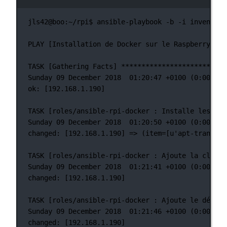
终端窗口
jls42@boo:~/rpi$
ansible-playbook
-b
-i
inventory
PLAY
 [Installation 
de
Docker
sur
le
Raspberry
Pi]
TASK
 [Gathering 
Facts]
**************************
Sunday
09
December
2018
01:20:47
+0100
 (0:00:00.
ok:
 [192.168.1.190]
TASK
 [roles/ansible-rpi-docker 
:
Installe
les
paq
Sunday
09
December
2018
01:20:50
+0100
 (0:00:03.
changed:
 [192.168.1.190] =
>
 (item
=
[u'apt-transpor
TASK
 [roles/ansible-rpi-docker 
:
Ajoute
la
clef
o
Sunday
09
December
2018
01:21:41
+0100
 (0:00:51.
changed:
 [192.168.1.190]
TASK
 [roles/ansible-rpi-docker 
:
Ajoute
le
dépôt
Sunday
09
December
2018
01:21:46
+0100
 (0:00:04.
changed:
 [192.168.1.190]