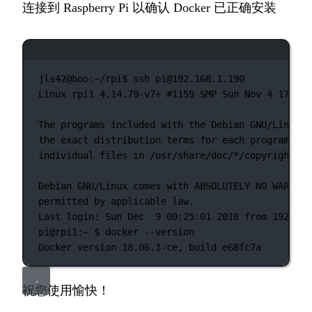
连接到 Raspberry Pi 以确认 Docker 已正确安装
终端窗口
jls42@boo:~/rpi$
ssh
pi@192.168.1.190
Linux
rpi1
4.14.79-v7+
#1159 SMP Sun Nov 4 17:50:
The
programs
included
with
the
Debian
GNU/Linux
s
the
exact
distribution
terms
for
each
program
are
individual
files
in
/usr/share/doc/
*
/copyright.
Debian
GNU/Linux
comes
with
ABSOLUTELY
NO
WARRANT
permitted
by
applicable
law.
Last
login:
Sun
Dec
9
00:25:01
2018
from
192.168
pi@rpi1:~
 $ 
docker
--version
Docker
version
18.06.1-ce,
build
e68fc7a
祝您使用愉快！