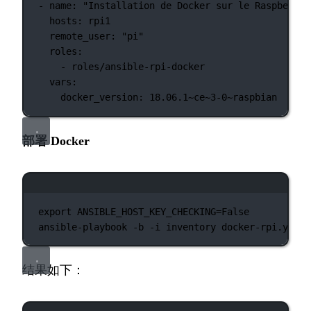
-
name:
"Installation de Docker sur le Raspberry 
hosts:
rpi1
remote_user:
"pi"
roles:
-
roles/ansible-rpi-docker
vars:
docker_version:
18.06.1~ce~3-0~raspbian
部署 Docker
终端窗口
export
 ANSIBLE_HOST_KEY_CHECKING
=
False
ansible-playbook
-b
-i
inventory
docker-rpi.yml
结果如下：