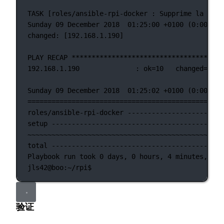
TASK
 [roles/ansible-rpi-docker 
:
Supprime
la
swap
Sunday
09
December
2018
01:25:00
+0100
 (0:00:01.
changed:
 [192.168.1.190]
PLAY
RECAP
**************************************
192.168.1.190
:
ok=
10
changed=
8
Sunday
09
December
2018
01:25:02
+0100
 (0:00:02.
=================================================
roles/ansible-rpi-docker
------------------------
setup
-------------------------------------------
~
~~~~~~~~~~~~~~~~~~~~~~~~~~~~~~~~~~~~~~~~~~~~~~~~
total
-------------------------------------------
Playbook
run
took
0
days,
0
hours,
4
minutes,
15
jls42@boo:~/rpi$
验证