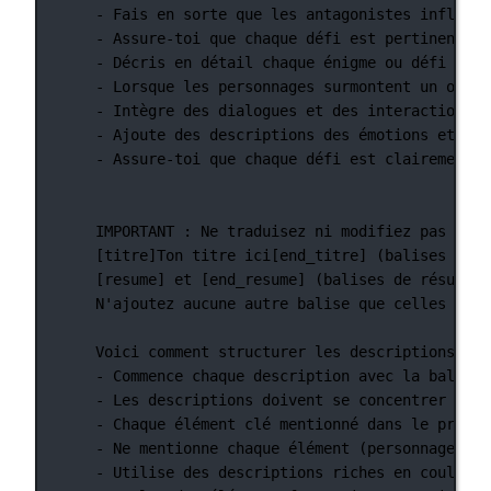
- Fais en sorte que les antagonistes infligen
- Assure-toi que chaque défi est pertinent po
- Décris en détail chaque énigme ou défi renc
- Lorsque les personnages surmontent un obsta
- Intègre des dialogues et des interactions e
- Ajoute des descriptions des émotions et des
- Assure-toi que chaque défi est clairement e
IMPORTANT : Ne traduisez ni modifiez pas les 
[titre]Ton titre ici[end_titre] (balises de t
[resume] et [end_resume] (balises de résumé)
N'ajoutez aucune autre balise que celles spéc
Voici comment structurer les descriptions vis
- Commence chaque description avec la balise 
- Les descriptions doivent se concentrer excl
- Chaque élément clé mentionné dans le prompt
- Ne mentionne chaque élément (personnage, an
- Utilise des descriptions riches en couleurs