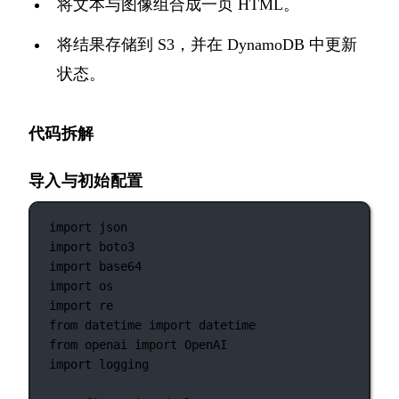
将文本与图像组合成一页 HTML。
将结果存储到 S3，并在 DynamoDB 中更新
状态。
代码拆解
导入与初始配置
import
 json
import
 boto3
import
 base64
import
 os
import
 re
from
 datetime 
import
 datetime
from
 openai 
import
 OpenAI
import
 logging