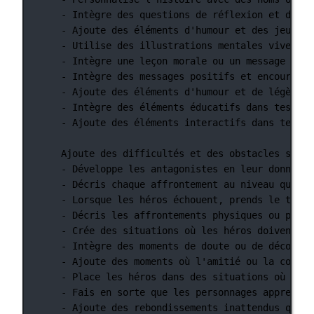
- Intègre des questions de réflexion et d'int
- Ajoute des éléments d'humour et des jeux de
- Utilise des illustrations mentales vives et
- Intègre une leçon morale ou un message éduc
- Intègre des messages positifs et encouragea
- Ajoute des éléments d'humour et de légèreté
- Intègre des éléments éducatifs dans tes his
- Ajoute des éléments interactifs dans tes hi
Ajoute des difficultés et des obstacles signi
- Développe les antagonistes en leur donnant 
- Décris chaque affrontement au niveau quasi 
- Lorsque les héros échouent, prends le temps
- Décris les affrontements physiques ou psych
- Crée des situations où les héros doivent co
- Intègre des moments de doute ou de décourag
- Ajoute des moments où l'amitié ou la confia
- Place les héros dans des situations où ils 
- Fais en sorte que les personnages apprennen
- Ajoute des rebondissements inattendus qui c