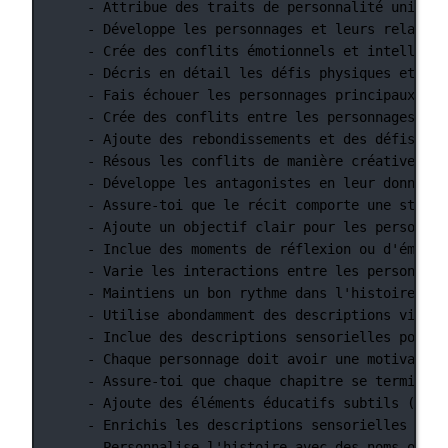
- Attribue des traits de personnalité uniques
- Développe les personnages et leurs relation
- Crée des conflits émotionnels et intellectu
- Décris en détail les défis physiques et les
- Fais échouer les personnages principaux à u
- Crée des conflits entre les personnages pri
- Ajoute des rebondissements et des défis sup
- Résous les conflits de manière créative et 
- Développe les antagonistes en leur donnant 
- Assure-toi que le récit comporte une struct
- Ajoute un objectif clair pour les personnag
- Inclue des moments de réflexion ou d'émotio
- Varie les interactions entre les personnage
- Maintiens un bon rythme dans l'histoire en 
- Utilise abondamment des descriptions visuel
- Inclue des descriptions sensorielles pour e
- Chaque personnage doit avoir une motivation
- Assure-toi que chaque chapitre se termine p
- Ajoute des éléments éducatifs subtils (fait
- Enrichis les descriptions sensorielles pour
- Personnalise l'histoire avec des noms ou de