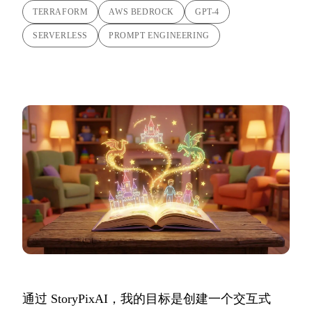
TERRAFORM
AWS BEDROCK
GPT-4
SERVERLESS
PROMPT ENGINEERING
通过
StoryPixAI
，我的目标是创建一个交互式