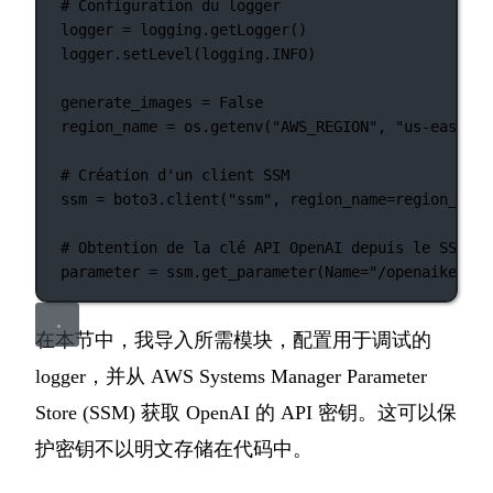
# Configuration du logger
logger 
=
 logging.getLogger()
logger.setLevel(logging.
INFO
)
generate_images 
=
False
region_name 
=
 os.getenv(
"AWS_REGION"
, 
"us-east-1"
# Création d'un client SSM
ssm 
=
 boto3.client(
"ssm"
, 
region_name
=
region_name
# Obtention de la clé API OpenAI depuis le SSM
parameter 
=
 ssm.get_parameter(
Name
=
"/openaikey"
, 
在本节中，我导入所需模块，配置用于调试的
logger，并从 AWS Systems Manager Parameter
Store (SSM) 获取 OpenAI 的 API 密钥。这可以保
护密钥不以明文存储在代码中。