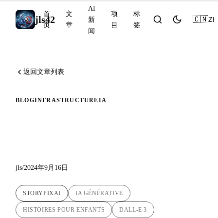
AI
首
文
项
标
jls42
🇨🇳
ZH
新
页
章
目
签
闻
返回文章列表
BLOG
INFRASTRUCTURE
IA
使用生成式人工智能创作儿
童故事：StoryPixAI 的冒险
jls
/
2024年9月16日
STORYPIXAI
IA GÉNÉRATIVE
HISTOIRES POUR ENFANTS
DALL-E 3