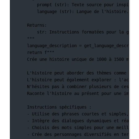
prompt (str): Texte source pour inspirer 
language (str): Langue de l'histoire.
Returns:
str: Instructions formatées pour la génér
"""
language_description 
=
 get_language_descripti
return
f
"""
Crée une histoire unique de 1000 à 1500 mots,
L'histoire peut aborder des thèmes comme : l'
L'histoire peut également explorer : l'accept
N'hésites pas à combiner plusieurs de ces idé
Raconte l'histoire au présent pour une immers
Instructions spécifiques :
- Utilise des phrases courtes et simples, ada
- Intègre des dialogues dynamiques et réalist
- Choisis des mots simples pour une meilleure
- Crée des personnages diversifiés en termes 