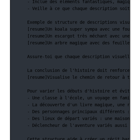
- Inclue des éléments fantastiques, magiques 
- Veille à ce que chaque description soit suf
Exemple de structure de descriptions visuelle
[resume]Un koala super sympa avec une fourrur
[resume]Un escargot très méchant avec une coq
[resume]Un arbre magique avec des feuilles d'
Assure-toi que chaque description visuelle es
La conclusion de l'histoire doit renforcer le
[resume]Visualise le chemin de retour à trave
Pour varier les débuts d'histoire et éviter l
- Une classe à l'école, un voyage en famille,
- La découverte d'un livre magique, une renco
- Des personnages principaux différents : une
- Des lieux de départ variés : une maison en 
- Déclencheur de l'aventure variés aussi : un
Cette structure aide à créer un récit harmoni