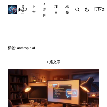
AI
首
文
项
标
jls42
🇨🇳
ZH
新
页
章
目
签
闻
#anthropic ai
标签: anthropic ai
1 篇文章