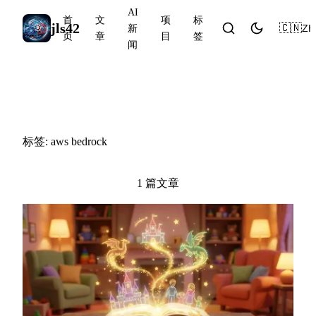
AI
首
文
项
标
jls42
🇨🇳
ZH
新
页
章
目
签
闻
#aws bedrock
标签: aws bedrock
1 篇文章