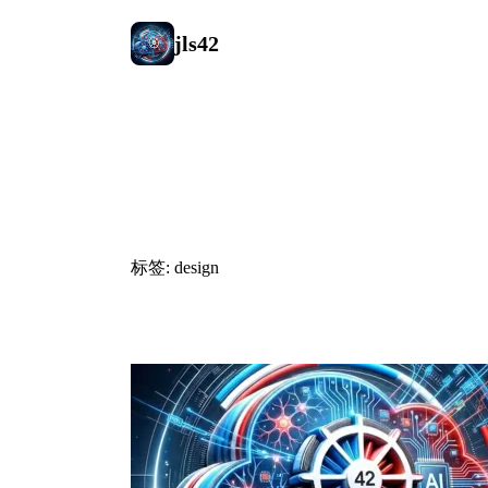
jls42
#design
标签: design