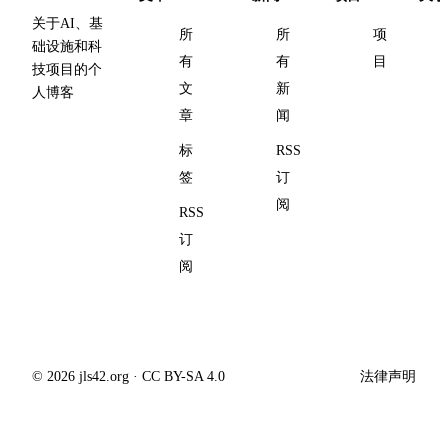
关于AI、基
所
所
项
础设施和科
有
有
目
技项目的个
文
新
人博客
章
闻
标
RSS
签
订
阅
RSS
订
阅
© 2026 jls42.org · CC BY-SA 4.0
法律声明