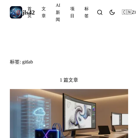
AI
首
文
项
标
jls42
🇨🇳
ZH
新
页
章
目
签
闻
#gitlab
标签: gitlab
1 篇文章