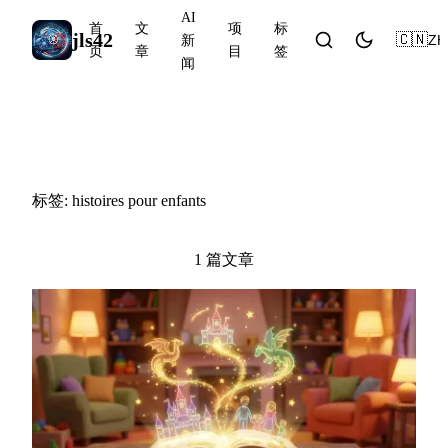
AI
首
文
项
标
jls42
🇨🇳
ZH
新
页
章
目
签
闻
#histoires pour enfants
标签: histoires pour enfants
1 篇文章