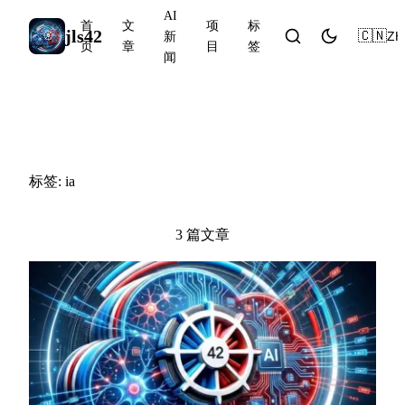
AI
首
文
项
标
jls42
🇨🇳
ZH
新
页
章
目
签
闻
#ia
标签: ia
3 篇文章