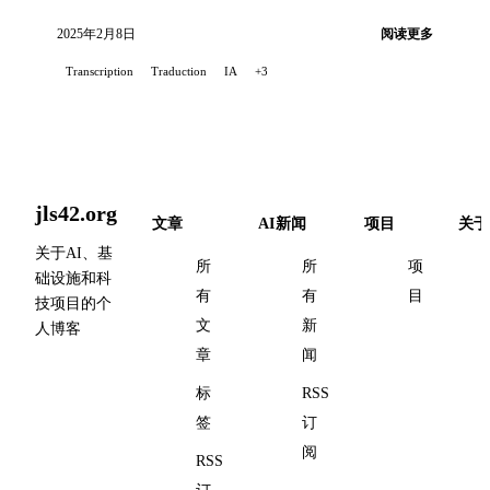
可选的自动翻译。旨在可靠且无广告，通过 OpenAI
的 Whisper API 提供高质量语音转录。我部分出于个
2025年2月8日
阅读更多
人需求创建此扩展：通过口述指令简化与 AI 的交
Transcription
Traduction
IA
+3
流。
jls42.org
文章
AI新闻
项目
关于
关于AI、基
所
所
项
础设施和科
有
有
目
技项目的个
文
新
人博客
章
闻
标
RSS
签
订
阅
RSS