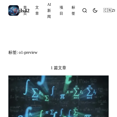
AI
首
文
项
标
jls42
🇨🇳
ZH
新
页
章
目
签
闻
#o1-preview
标签: o1-preview
1 篇文章