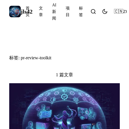
AI
首
文
项
标
jls42
🇨🇳
ZH
新
页
章
目
签
闻
#pr-review-toolkit
标签: pr-review-toolkit
1 篇文章