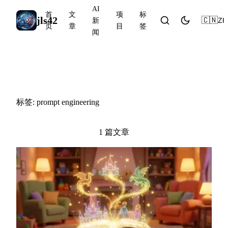
AI
首
文
项
标
jls42
🇨🇳
ZH
新
页
章
目
签
闻
#prompt engineering
标签: prompt engineering
1 篇文章