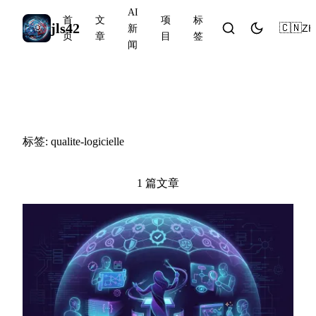
AI
首
文
项
标
jls42
🇨🇳
ZH
新
页
章
目
签
闻
#qualite-logicielle
标签: qualite-logicielle
1 篇文章