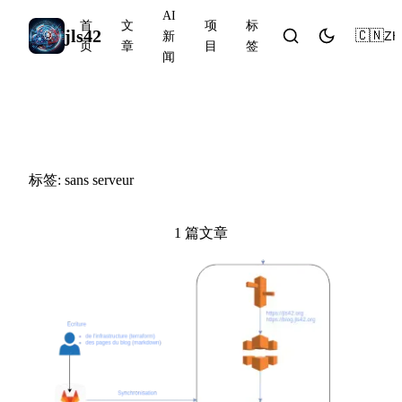
AI
首
文
项
标
jls42
🇨🇳
ZH
新
页
章
目
签
闻
#sans serveur
标签: sans serveur
1 篇文章