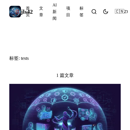
AI
首
文
项
标
jls42
🇨🇳
ZH
新
页
章
目
签
闻
#tests
标签: tests
1 篇文章