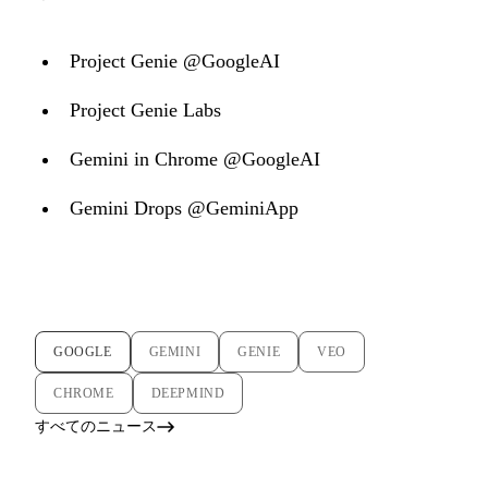
Project Genie @GoogleAI
Project Genie Labs
Gemini in Chrome @GoogleAI
Gemini Drops @GeminiApp
GOOGLE
GEMINI
GENIE
VEO
CHROME
DEEPMIND
すべてのニュース