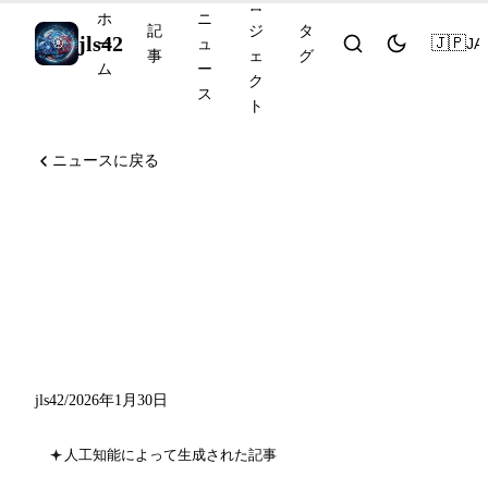
ロ
ホ
ニ
記
ジ
タ
jls42
🇯🇵
JA
ー
ュ
事
ェ
グ
ム
ー
ク
ス
ト
ニュースに戻る
Gemini Drops: Project Genie,
Auto Browse, Veo 3.1、そし
てGoogleからの8つの主要な
発表
jls42
/
2026年1月30日
人工知能によって生成された記事