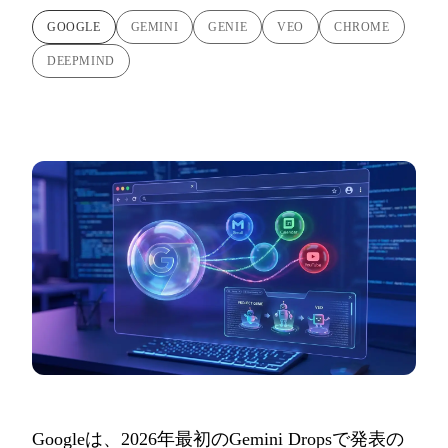
GOOGLE
GEMINI
GENIE
VEO
CHROME
DEEPMIND
Googleは、2026年最初のGemini Dropsで発表の