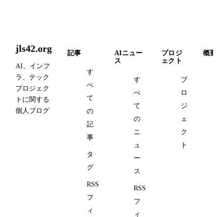
jls42.org
記事
AIニュー
プロジ
概要
ス
ェクト
AI、インフ
す
ラ、テック
す
プ
べ
プロジェク
べ
ロ
て
トに関する
て
ジ
個人ブログ
の
の
ェ
記
ニ
ク
事
ュ
ト
タ
ー
グ
ス
RSS
RSS
フ
フ
ィ
ィ