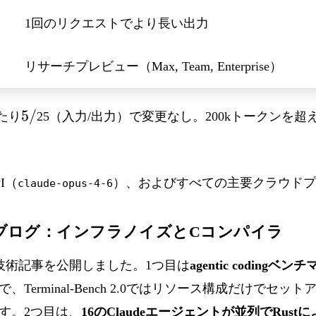
1回のリクエストでより長い出力
リサーチプレビュー（Max, Team, Enterprise）
5/
5/
たり
25（入力/出力）で変更なし。200kトークンを
PI（
）、およびすべての主要クラウドプ
claude-opus-4-6
ブログ：インフラノイズとCコンパイラ
2つの技術記事を公開しました。1つ目は
agentic codin
Terminal-Bench 2.0ではリソース構成だけでセ
す。2つ目は、
16のClaudeエージェントが並列でRus