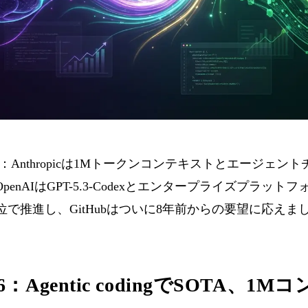
nthropicは1Mトークンコンテキストとエージェントチ
、OpenAIはGPT-5.3-Codexとエンタープライズプラ
3を全方位で推進し、GitHubはついに8年前からの要望に応えま
 4.6：Agentic codingでSOTA、