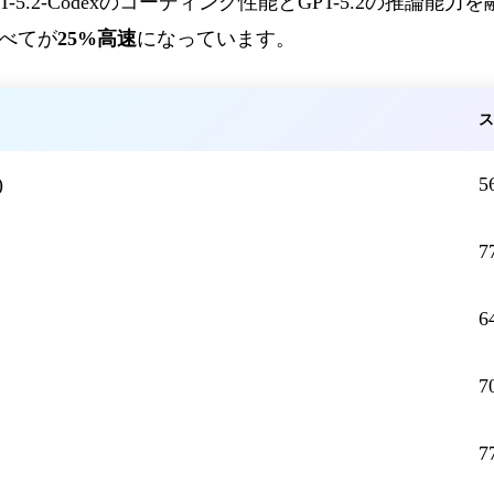
PT-5.2-Codexのコーディング性能とGPT-5.2の推論能
べてが
25%高速
になっています。
)
5
7
6
7
7