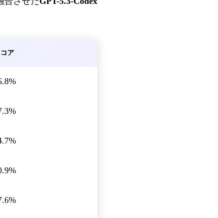
力を融合させた
GPT-5.3-Codex
スコア
6.8%
7.3%
4.7%
0.9%
7.6%