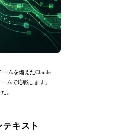
ームを備えたClaude
ットフォームで応戦します。
した。
1Mコンテキスト