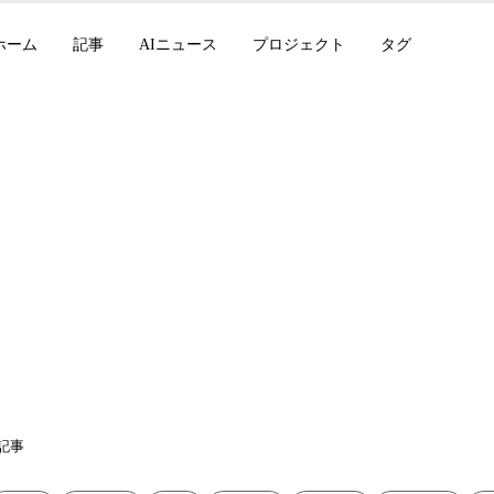
ホーム
記事
AIニュース
プロジェクト
タグ
Opus 4.6とGPT-5.3-
ンチ、Gemini 3ア
記事