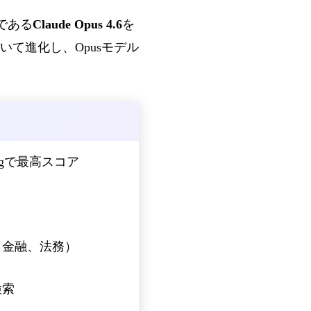
トである
Claude Opus 4.6
を
て進化し、Opusモデル
odingで最高スコア
（金融、法務）
検索