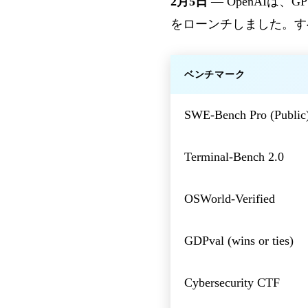
2月5日
— OpenAIは、G
をローンチしました。す
ベンチマーク
SWE-Bench Pro (Public
Terminal-Bench 2.0
OSWorld-Verified
GDPval (wins or ties)
Cybersecurity CTF