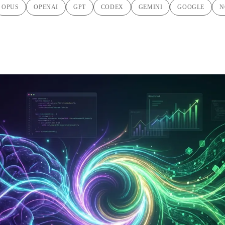
OPUS
OPENAI
GPT
CODEX
GEMINI
GOOGLE
N