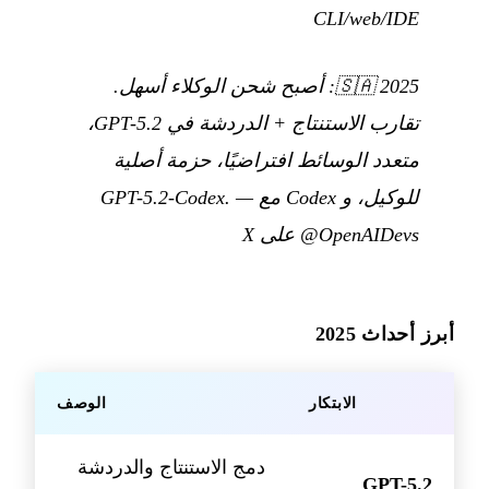
CLI/web/IDE
🇸🇦
2025: أصبح شحن الوكلاء أسهل.
تقارب الاستنتاج + الدردشة في GPT-5.2،
متعدد الوسائط افتراضيًا، حزمة أصلية
للوكيل، و Codex مع GPT-5.2-Codex.
—
@OpenAIDevs على X
أبرز أحداث 2025
الابتكار
الوصف
دمج الاستنتاج والدردشة
GPT-5.2