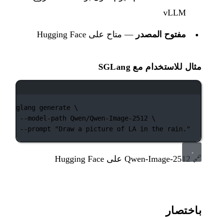
vLLM
مفتوح المصدر
— متاح على Hugging Face
مثال للاستخدام مع SGLang
نافذة الطرفية
sglang
generate
\
--model-path
Qwen/Qwen-Image-2512
\
--prompt
"Draw a picture of LA in the rain."
🔗
Qwen-Image-2512 على Hugging Face
باختصار