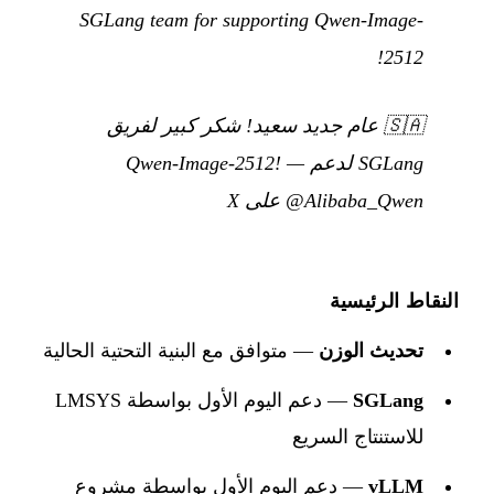
SGLang team for supporting Qwen-Image-
2512!
🇸🇦
عام جديد سعيد! شكر كبير لفريق
SGLang لدعم Qwen-Image-2512!
—
@Alibaba_Qwen على X
النقاط الرئيسية
تحديث الوزن
— متوافق مع البنية التحتية الحالية
SGLang
— دعم اليوم الأول بواسطة LMSYS
للاستنتاج السريع
vLLM
— دعم اليوم الأول بواسطة مشروع