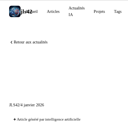
Actualités
jls42
Accueil
Articles
Projets
Tags
IA
Retour aux actualités
Actualités IA du 4 janvier
2026 : OpenAI Grove, Your
Year with ChatGPT, Qwen-
Image-2512
JLS42
/
4 janvier 2026
Article généré par intelligence artificielle