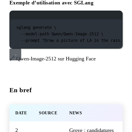
Exemple d’utilisation avec SGLang
Fenêtre de terminal
sglang
generate
\
--model-path
Qwen/Qwen-Image-2512
\
--prompt
"Draw a picture of LA in the rain."
🔗
Qwen-Image-2512 sur Hugging Face
En bref
DATE
SOURCE
NEWS
2
Grove : candidatures