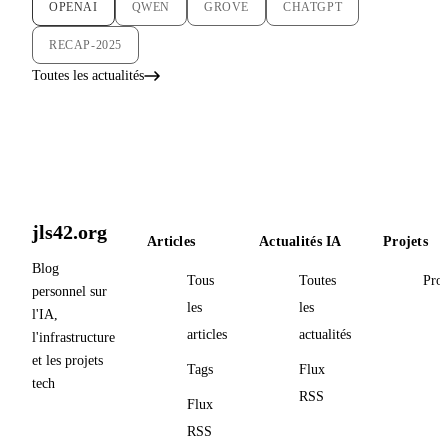
OPENAI
QWEN
GROVE
CHATGPT
RECAP-2025
Toutes les actualités
jls42.org
Articles
Actualités IA
Projets
Blog
Tous
Toutes
Proj
personnel sur
les
les
l'IA,
articles
actualités
l'infrastructure
et les projets
Tags
Flux
tech
RSS
Flux
RSS