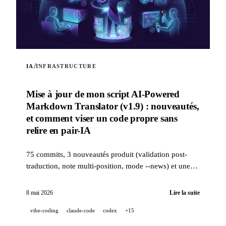
/
IA
INFRASTRUCTURE
Mise à jour de mon script AI-Powered
Markdown Translator (v1.9) : nouveautés,
et comment viser un code propre sans
relire en pair-IA
75 commits, 3 nouveautés produit (validation post-
traduction, note multi-position, mode --news) et une
stack qualité industrielle (14 hooks, 229 tests, revue
PR assistée IA) pour viser un code propre quand un
8 mai 2026
Lire la suite
projet est 100 % développé en pair-IA.
vibe-coding
claude-code
codex
+15