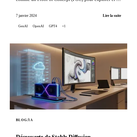
familiariser avec les capacités de l'API OpenAI.
7 janvier 2024
Lire la suite
GenAI
OpenAI
GPT4
+1
/
BLOG
IA
Découverte de Stable Diffusion