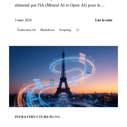
alimenté par l'IA (Mistral AI et Open AI) pour le
README de mon projet Stable Diffusion sur GitLab,
j'ai renco...
3 mars 2024
Lire la suite
Traduction IA
Markdown
Scripting
+2
/
INFRASTRUCTURE
BLOG