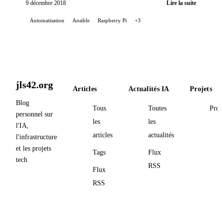
9 décembre 2018
Lire la suite
Automatisation
Ansible
Raspberry Pi
+3
jls42.org
Articles
Actualités IA
Projets
Blog
Tous
Toutes
Proj
personnel sur
les
les
l'IA,
articles
actualités
l'infrastructure
et les projets
Tags
Flux
tech
RSS
Flux
RSS