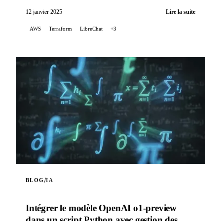
changement...
12 janvier 2025
Lire la suite
AWS
Terraform
LibreChat
+3
/
BLOG
IA
Intégrer le modèle OpenAI o1-preview
dans un script Python avec gestion des