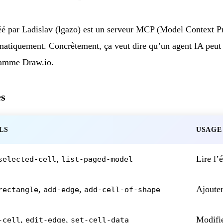
é par Ladislav (lgazo) est un serveur MCP (Model Context Pr
atiquement. Concrètement, ça veut dire qu’un agent IA peut c
ramme Draw.io.
es
LS
USAGE
,
Lire l’
selected-cell
list-paged-model
,
,
Ajouter
rectangle
add-edge
add-cell-of-shape
,
,
Modifie
-cell
edit-edge
set-cell-data