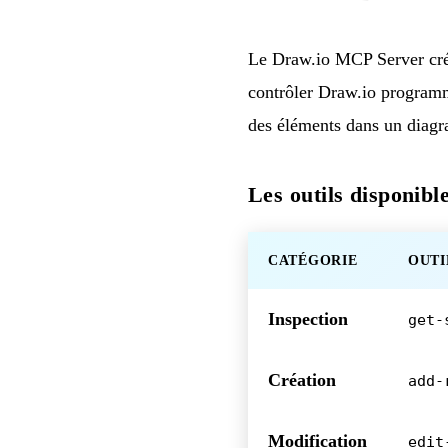
Le
Draw.io MCP Server
cré
contrôler Draw.io programm
des éléments dans un diag
Les outils disponibl
CATÉGORIE
OUTI
Inspection
get-
Création
add-
Modification
edit