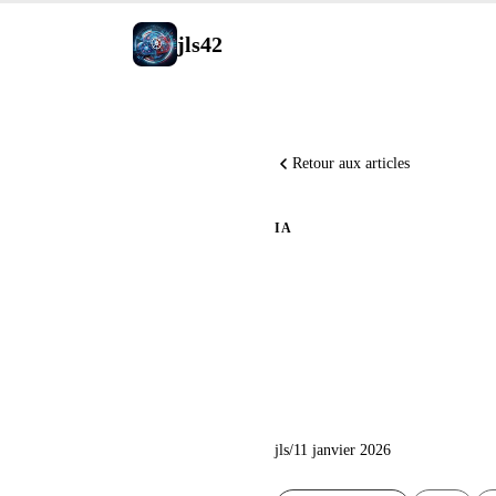
jls42
Retour aux articles
IA
Deep Div
AWS avec
jls
/
11 janvier 2026