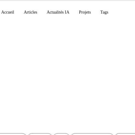
Accueil
Articles
Actualités IA
Projets
Tags
e : Générer des diag
 un agent IA et Dra