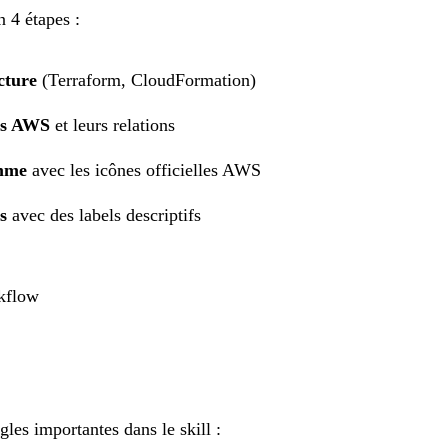
n 4 étapes :
cture
(Terraform, CloudFormation)
ces AWS
et leurs relations
amme
avec les icônes officielles AWS
s
avec des labels descriptifs
rkflow
gles importantes dans le skill :