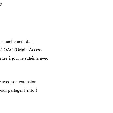
CP
 manuellement dans
uté OAC (Origin Access
ettre à jour le schéma avec
r
avec son extension
our partager l’info !