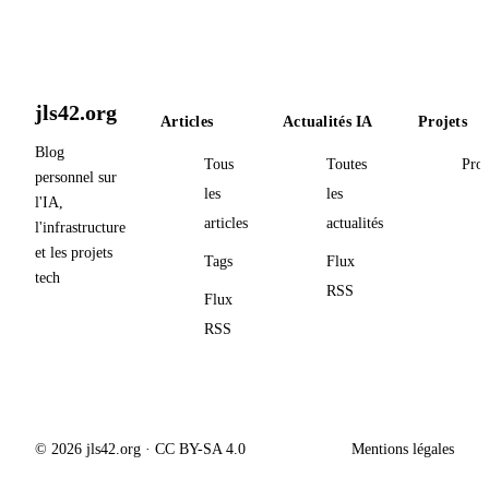
jls42.org
Articles
Actualités IA
Projets
Blog
Tous
Toutes
Proj
personnel sur
les
les
l'IA,
articles
actualités
l'infrastructure
et les projets
Tags
Flux
tech
RSS
Flux
RSS
© 2026 jls42.org · CC BY-SA 4.0
Mentions légales