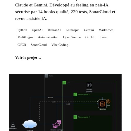
Claude et Gemini. Développé au feeling en pair-IA,
sécurisé par 14 hooks qualité, 229 tests, SonarCloud et
revue assistée IA.
Python
OpenAI
Mistral AI
Anthropic
Gemini
Markdown
Multilingue
Automatisation
Open Source
GitHub
Tests
CI/CD
SonarCloud
Vibe Coding
Voir le projet →