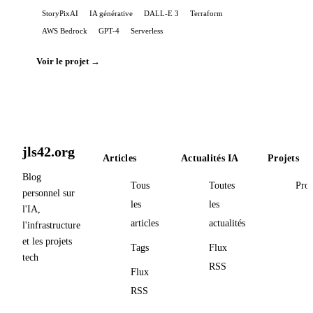
StoryPixAI
IA générative
DALL-E 3
Terraform
AWS Bedrock
GPT-4
Serverless
Voir le projet →
jls42.org
Articles
Actualités IA
Projets
Blog
Tous
Toutes
Proj
personnel sur
les
les
l'IA,
articles
actualités
l'infrastructure
et les projets
Tags
Flux
tech
RSS
Flux
RSS