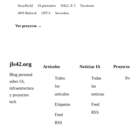
StoryPixAI
IA générative
DALL-E 3
Terraform
AWS Bedrock
GPT-4
Serverless
Ver proyecto →
jls42.org
Artículos
Noticias IA
Proyectos
Blog personal
Todos
Todas
Pro
sobre IA,
los
las
infraestructura
artículos
noticias
y proyectos
tech
Etiquetas
Feed
RSS
Feed
RSS