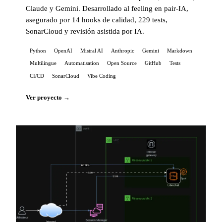
Claude y Gemini. Desarrollado al feeling en pair-IA,
asegurado por 14 hooks de calidad, 229 tests,
SonarCloud y revisión asistida por IA.
Python
OpenAI
Mistral AI
Anthropic
Gemini
Markdown
Multilingue
Automatisation
Open Source
GitHub
Tests
CI/CD
SonarCloud
Vibe Coding
Ver proyecto →