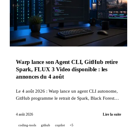
Warp lance son Agent CLI, GitHub retire
Spark, FLUX 3 Video disponible : les
annonces du 4 août
Le 4 août 2026 : Warp lance un agent CLI autonome,
GitHub programme le retrait de Spark, Black Forest
Labs publie FLUX 3 Video, NVIDIA dévoile
Alpamayo 2 Super et Mistral lance Shieldstral, son
4 août 2026
Lire la suite
modèle de modération.
coding-tools
github
copilot
+5