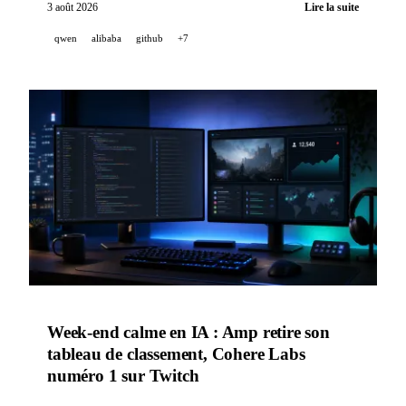
Sakana AI, MiniMax H3 et Runway publient plusieurs
3 août 2026
Lire la suite
mises à jour notables.
qwen
alibaba
github
+7
Week-end calme en IA : Amp retire son
tableau de classement, Cohere Labs
numéro 1 sur Twitch