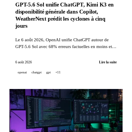
GPT-5.6 Sol unifie ChatGPT, Kimi K3 en
disponibilité générale dans Copilot,
WeatherNext prédit les cyclones à cinq
jours
Le 6 août 2026, OpenAI unifie ChatGPT autour de
GPT-5.6 Sol avec 68% erreurs factuelles en moins et
rend GPT-5.6 Luna illimité et gratuit, Kimi K3 passe
en disponibilité générale dans GitHub Copilot, et
6 août 2026
Lire la suite
Google DeepMind publie WeatherNext, un modèle
openai
chatgpt
gpt
+11
ouvert qui prévoit les cyclones avec une avance de
cinq jours. Wan3.0 (Alibaba) entre en bêta publique,
Meta publie des benchmarks Artificial Analysis pour
Muse Spark 1.2 et revendique cinq résultats de niveau
or aux Olympiades scientifiques internationales,
accompagnés de quinze autres annonces sur les outils
de code agentique et sur le paysage des modèles
ouverts.