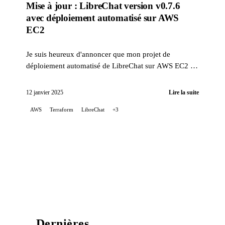
Mise à jour : LibreChat version v0.7.6
avec déploiement automatisé sur AWS
EC2
Je suis heureux d'annoncer que mon projet de
déploiement automatisé de LibreChat sur AWS EC2 a
été mis à jour pour corriger des problèmes liés aux
changement...
12 janvier 2025
Lire la suite
AWS
Terraform
LibreChat
+3
Dernières