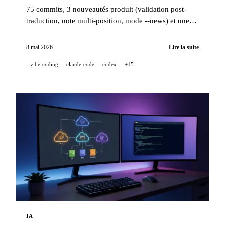
75 commits, 3 nouveautés produit (validation post-
traduction, note multi-position, mode --news) et une
stack qualité industrielle (14 hooks, 229 tests, revue
PR assistée IA) pour viser un code propre quand un
8 mai 2026
Lire la suite
projet est 100 % développé en pair-IA.
vibe-coding
claude-code
codex
+15
IA