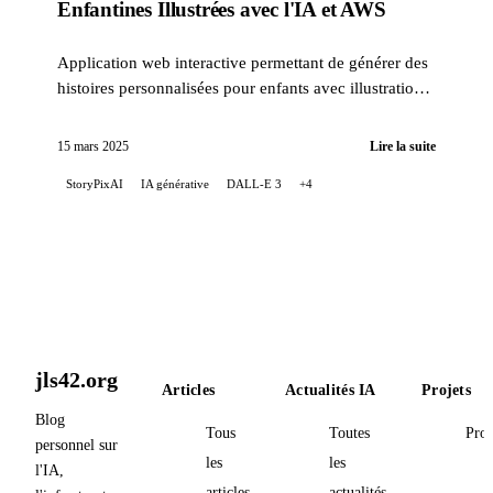
Enfantines Illustrées avec l'IA et AWS
Application web interactive permettant de générer des
histoires personnalisées pour enfants avec illustrations
IA. Utilise GPT-4, DALL-E 3, AWS Lambda et
Terraform.
15 mars 2025
Lire la suite
StoryPixAI
IA générative
DALL-E 3
+4
jls42.org
Articles
Actualités IA
Projets
Blog
Tous
Toutes
Proj
personnel sur
les
les
l'IA,
articles
actualités