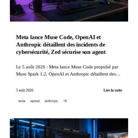
Meta lance Muse Code, OpenAI et
Anthropic détaillent des incidents de
cybersécurité, Zed sécurise son agent
Le 5 août 2026 : Meta lance Muse Code propulsé par
Muse Spark 1.2, OpenAI et Anthropic détaillent des
incidents de cybersécurité survenus lors des
évaluations menées par le UK AI Security Institute, et
5 août 2026
Lire la suite
Zed sandboxe par défaut les outils de son agent en
meta
openai
anthropic
+6
version 1.14.