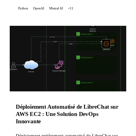
revue assistée IA.
Python
OpenAI
Mistral AI
+11
Déploiement Automatisé de LibreChat sur
AWS EC2 : Une Solution DevOps
Innovante
Déploiement entièrement automatisé de LibreChat sur