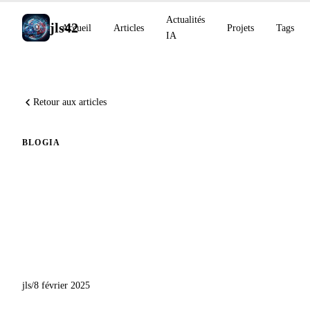
Actualités
jls42
Accueil
Articles
Projets
Tags
IA
Retour aux articles
BLOG
IA
Lancement de Babel Fish AI :
Extension Chrome de
Transcription et Traduction
Vocale
jls
/
8 février 2025