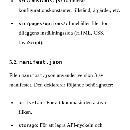
:
Definierar
src/constants.js
konfigurationskonstanter, tillstånd, åtgärder, etc.
:
Innehåller filer för
src/pages/options/
tilläggens inställningssida (HTML, CSS,
JavaScript).
manifest.json
5.2.
Filen
använder version 3 av
manifest.json
manifestet. Den deklarerar följande behörigheter:
: För att komma åt den aktiva
activeTab
fliken.
: För att lagra API-nyckeln och
storage