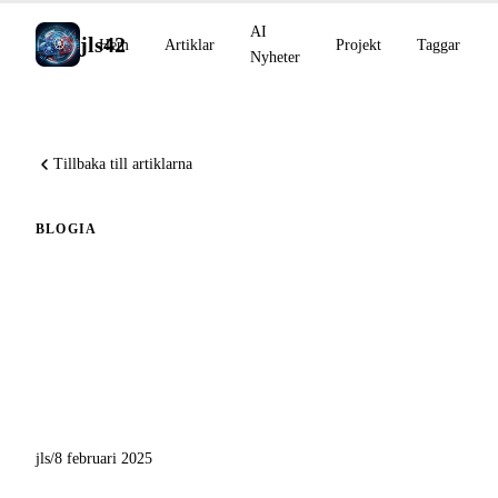
AI
jls42
Hem
Artiklar
Projekt
Taggar
Nyheter
Tillbaka till artiklarna
BLOG
IA
Lansering av Babel Fish AI:
Chrome-tillägg för
rösttranskription och
översättning
jls
/
8 februari 2025