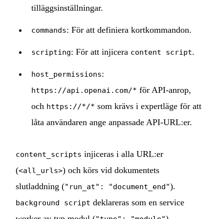
tilläggsinställningar.
: För att definiera kortkommandon.
commands
: För att injicera
.
scripting
content script
:
host_permissions
för API-anrop,
https://api.openai.com/*
och
som krävs i expertläge för att
https://*/*
låta användaren ange anpassade API-URL:er.
injiceras i alla URL:er
content_scripts
(
) och körs vid dokumentets
<all_urls>
slutladdning (
).
"run_at": "document_end"
deklareras som en service
background script
worker av typ modul (
).
"type": "module"