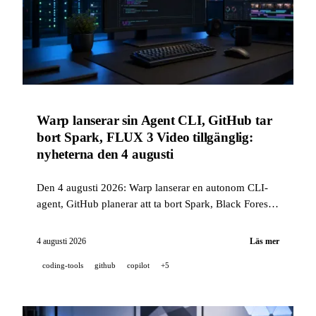
Warp lanserar sin Agent CLI, GitHub tar
bort Spark, FLUX 3 Video tillgänglig:
nyheterna den 4 augusti
Den 4 augusti 2026: Warp lanserar en autonom CLI-
agent, GitHub planerar att ta bort Spark, Black Forest
Labs publicerar FLUX 3 Video, NVIDIA avslöjar
Alpamayo 2 Super och Mistral lanserar Shieldstral, sin
4 augusti 2026
Läs mer
modereringsmodell.
coding-tools
github
copilot
+5