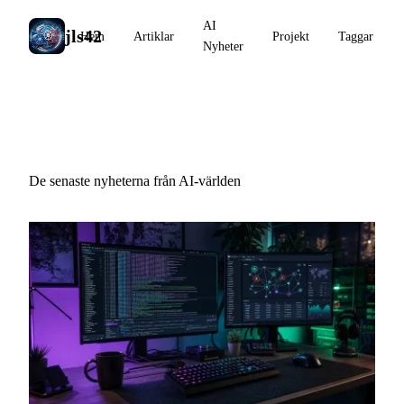
AI
jls42
Hem
Artiklar
Projekt
Taggar
Nyheter
AI Nyheter
De senaste nyheterna från AI-världen