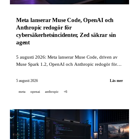
Meta lanserar Muse Code, OpenAI och
Anthropic redogör för
cybersäkerhetsincidenter, Zed säkrar sin
agent
5 augusti 2026: Meta lanserar Muse Code, driven av
Muse Spark 1.2, OpenAI och Anthropic redogör för
cybersäkerhetsincidenter som inträffade under
utvärderingar utförda av UK AI Security Institute, och
5 augusti 2026
Läs mer
Zed sandboxar som standard sin agents verktyg i
meta
openai
anthropic
+6
version 1.14.