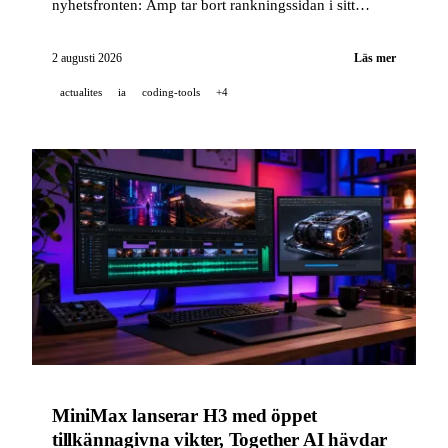
nyhetsfronten: Amp tar bort rankningssidan i sitt
verktyg för kodagenter, och Cohere meddelar att deras
Twitch-strömmar är nummer 1 i tech-kategorin.
2 augusti 2026
Läs mer
actualites
ia
coding-tools
+4
MiniMax lanserar H3 med öppet
tillkännagivna vikter, Together AI hävdar