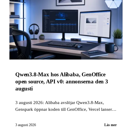
Qwen3.8-Max hos Alibaba, GenOffice
open source, API v0: annonserna den 3
augusti
3 augusti 2026: Alibaba avslöjar Qwen3.8-Max,
Genspark öppnar koden till GenOffice, Vercel lanserar
ett programmatiskt API för v0, och Cursor, GitHub,
Sakana AI, MiniMax H3 och Runway publicerar flera
3 augusti 2026
Läs mer
anmärkningsvärda uppdateringar.