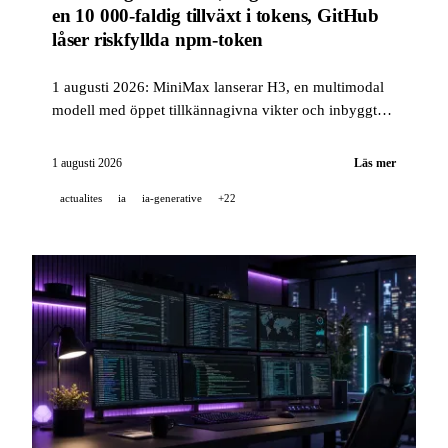
en 10 000-faldig tillväxt i tokens, GitHub
låser riskfyllda npm-token
1 augusti 2026: MiniMax lanserar H3, en multimodal
modell med öppet tillkännagivna vikter och inbyggt
stereoljud, Together AI hävdar en mer än 10 000-
faldig ökning av servade tokens, och GitHub
1 augusti 2026
Läs mer
begränsar npm-token för att kringgå 2FA efter en våg
actualites
ia
ia-generative
+22
av kontokapningar.