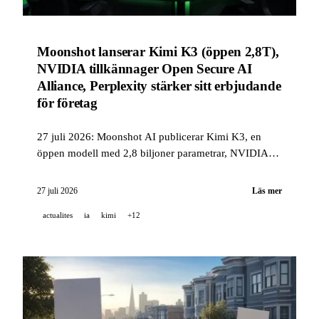
Moonshot lanserar Kimi K3 (öppen 2,8T),
NVIDIA tillkännager Open Secure AI
Alliance, Perplexity stärker sitt erbjudande
för företag
27 juli 2026: Moonshot AI publicerar Kimi K3, en
öppen modell med 2,8 biljoner parametrar, NVIDIA
samlar en industriallians kring säkerheten för AI-
system med fler än 30 partners, och Perplexity
27 juli 2026
Läs mer
publicerar en tät företagschangelog.
actualites
ia
kimi
+12