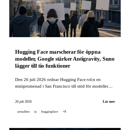
Hugging Face marscherar för öppna
modeller, Google stärker Antigravity, Suno
lägger till tio funktioner
Den 26 juli 2026 ordnar Hugging Face-vd:n en
minipromenad i San Francisco till stöd för modeller
med öppna vikter, som genklang till brevet Open
Weights som redan har samundertecknats av
26 juli 2026
Läs mer
Microsoft, Genspark och GitHub. Google
actualites
ia
huggingface
+8
vidareutvecklar Antigravity och dess CLI, och Suno
lanserar tio nya webb- och mobilfunktioner.