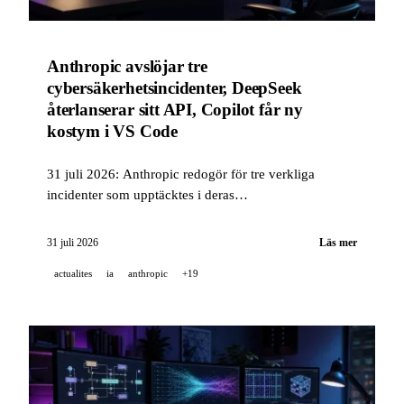
Anthropic avslöjar tre
cybersäkerhetsincidenter, DeepSeek
återlanserar sitt API, Copilot får ny
kostym i VS Code
31 juli 2026: Anthropic redogör för tre verkliga
incidenter som upptäcktes i deras
cybersäkerhetsutvärderingar, DeepSeek återlanserar
sitt API med V4-Flash-0731, och GitHub Copilot i VS
31 juli 2026
Läs mer
Code summerar juli med en omarbetning av fönstret
actualites
ia
anthropic
+19
Agents.