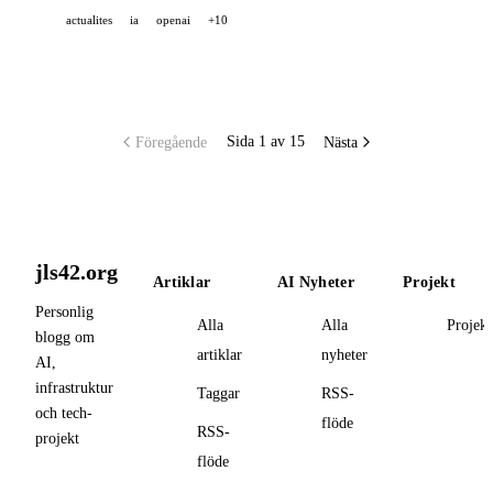
actualites
ia
openai
+10
NVIDIA undertecknar ett stort AI-toppmöte med
Sydkorea, och Claude Opus 5 fortsätter att spridas hos
Warp, Genspark och Perplexity.
Föregående
Nästa
Sida 1 av 15
jls42.org
Artiklar
AI Nyheter
Projekt
Personlig
Alla
Alla
Projekt
blogg om
artiklar
nyheter
AI,
infrastruktur
Taggar
RSS-
och tech-
flöde
RSS-
projekt
flöde