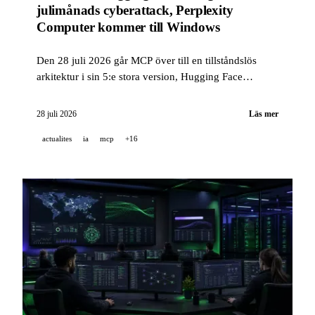
julimånads cyberattack, Perplexity
Computer kommer till Windows
Den 28 juli 2026 går MCP över till en tillståndslös
arkitektur i sin 5:e stora version, Hugging Face
publicerar den fullständiga tidslinjen för julimånads
cyberattack, och Perplexity Computer kommer till
28 juli 2026
Läs mer
Windows med orkestrering av 15 modeller och fler.
actualites
ia
mcp
+16