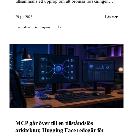
tillsammans ett upprop om att bromsa forskningen
inom artificiell intelligens, två konkurrenter publicerar
verktyg med öppen källkod för att säkra kodagenter,
29 juli 2026
Läs mer
och GPT-5.6 Sol optimerar sin egen
actualites
ia
openai
+17
tjänsteinfrastruktur.
MCP går över till en tillståndslös
arkitektur, Hugging Face redogör för