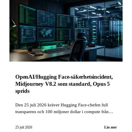
OpenAI/Hugging Face-säkerhetsincident,
Midjourney V8.2 som standard, Opus 5
sprids
Den 25 juli 2026 kräver Hugging Face-chefen full
transparens och 100 miljoner dollar i compute från
OpenAI efter en säkerhetsincident; OpenAI erkänner
ett viktigt ögonblick för AI-säkerheten. Också i
25 juli 2026
Läs mer
korthet: Midjourney V8.2 blir standardmodellen,