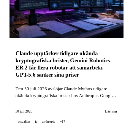
Claude upptäcker tidigare okända
kryptografiska brister, Gemini Robotics
ER 2 får flera robotar att samarbeta,
GPT-5.6 sänker sina priser
Den 30 juli 2026 avslöjar Claude Mythos tidigare
okända kryptografiska brister hos Anthropic, Google
DeepMind lanserar Gemini Robotics ER 2 för
samarbete mellan robotar, och OpenAI sänker priserna
30 juli 2026
Läs mer
för GPT-5.6.
actualites
ia
anthropic
+17