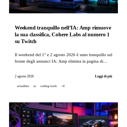
Weekend tranquillo nell’IA: Amp rimuove
la sua classifica, Cohere Labs al numero 1
su Twitch
Il weekend del 1° e 2 agosto 2026 è stato tranquillo sul
fronte degli annunci IA: Amp elimina la pagina di
classifica del suo strumento per agenti di codice e
Cohere annuncia che i suoi stream Twitch sono al
2 agosto 2026
Leggi di più
numero 1 della categoria tech.
actualites
ia
coding-tools
+4