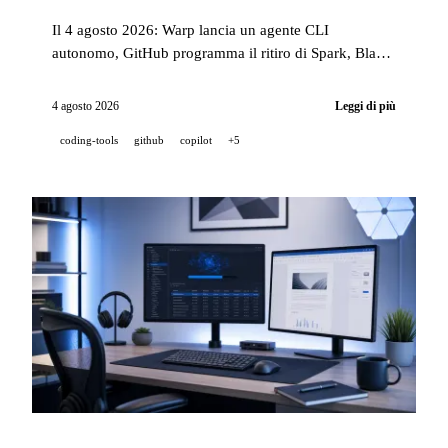
Il 4 agosto 2026: Warp lancia un agente CLI
autonomo, GitHub programma il ritiro di Spark, Black
Forest Labs pubblica FLUX 3 Video, NVIDIA svela
Alpamayo 2 Super e Mistral lancia Shieldstral, il suo
4 agosto 2026
Leggi di più
modello di moderazione.
coding-tools
github
copilot
+5