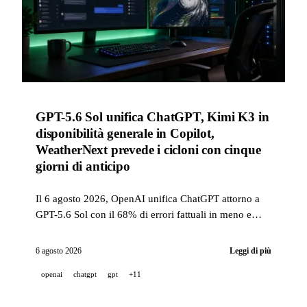
GPT-5.6 Sol unifica ChatGPT, Kimi K3 in
disponibilità generale in Copilot,
WeatherNext prevede i cicloni con cinque
giorni di anticipo
Il 6 agosto 2026, OpenAI unifica ChatGPT attorno a
GPT-5.6 Sol con il 68% di errori fattuali in meno e
rende GPT-5.6 Luna illimitato e gratuito, Kimi K3
passa in disponibilità generale in GitHub Copilot, e
6 agosto 2026
Leggi di più
Google DeepMind pubblica WeatherNext, un modello
openai
chatgpt
gpt
+11
aperto che prevede i cicloni con cinque giorni di
anticipo. Wan3.0 (Alibaba) entra in beta pubblica,