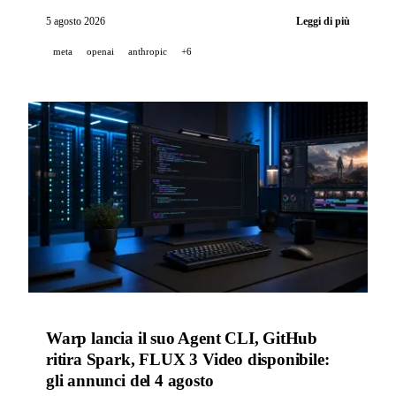
valutazioni condotte dal UK AI Security Institute, e
5 agosto 2026
Leggi di più
Zed sandboxa per impostazione predefinita gli
meta
openai
anthropic
+6
strumenti del suo agente nella versione 1.14.
Warp lancia il suo Agent CLI, GitHub
ritira Spark, FLUX 3 Video disponibile:
gli annunci del 4 agosto