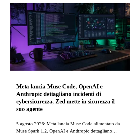
Meta pubblica benchmark di Artificial Analysis per
Muse Spark 1.2 e rivendica cinque risultati di livello
oro alle Olimpiadi scientifiche internazionali,
accompagnati da altre quindici annunci sugli strumenti
di codice agentico e sul panorama dei modelli aperti.
Meta lancia Muse Code, OpenAI e
Anthropic dettagliano incidenti di
cybersicurezza, Zed mette in sicurezza il
suo agente
5 agosto 2026: Meta lancia Muse Code alimentato da
Muse Spark 1.2, OpenAI e Anthropic dettagliano
incidenti di cybersicurezza avvenuti durante le