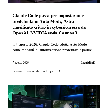
Claude Code passa per impostazione
predefinita in Auto Mode, Astra
classificato critico in cybersicurezza da
OpenAI, NVIDIA svela Cosmos 3
Il 7 agosto 2026, Claude Code adotta Auto Mode
come modalità di autorizzazione predefinita a partire
dal 14 agosto, OpenAI classifica il suo futuro modello
Astra al livello critico per la cybersicurezza e NVIDIA
7 agosto 2026
Leggi di più
lancia Cosmos 3, una famiglia di modelli aperti per la
claude
claude-code
anthropic
+11
robotica e i veicoli autonomi. La settimana aggiunge
anche la messaggistica tra sessioni di Claude Code, un
allentamento di Claude Fable 5 sulla biologia,
Seedance 2.5 in disponibilità generale e nuovi
strumenti sul fronte di GitHub Copilot e degli
strumenti di codice agentico.