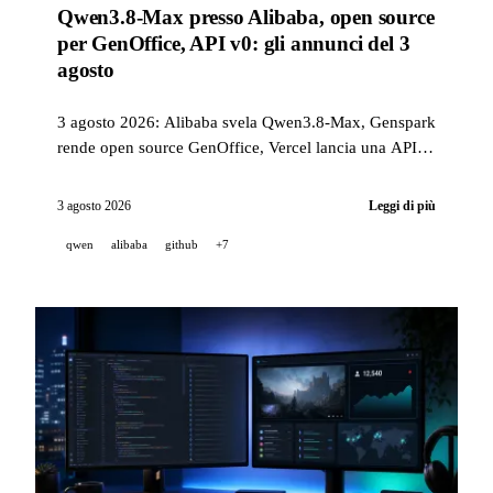
Qwen3.8-Max presso Alibaba, open source
per GenOffice, API v0: gli annunci del 3
agosto
3 agosto 2026: Alibaba svela Qwen3.8-Max, Genspark
rende open source GenOffice, Vercel lancia una API
v0 programmatica, e Cursor, GitHub, Sakana AI,
MiniMax H3 e Runway pubblicano numerosi
3 agosto 2026
Leggi di più
aggiornamenti degni di nota.
qwen
alibaba
github
+7