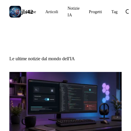
Notizie
jls42
Home
Articoli
Progetti
Tag
IA
Notizie IA
Le ultime notizie dal mondo dell'IA