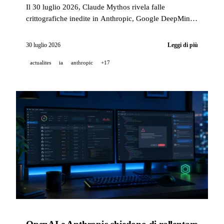
Il 30 luglio 2026, Claude Mythos rivela falle
crittografiche inedite in Anthropic, Google DeepMind
lancia Gemini Robotics ER 2 per la collaborazione tra
robot e OpenAI abbassa i prezzi di GPT-5.6.
30 luglio 2026
Leggi di più
actualites
ia
anthropic
+17