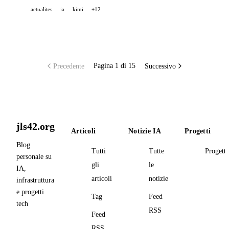
actualites
ia
kimi
+12
Precedente
Successivo
Pagina 1 di 15
jls42.org
Articoli
Notizie IA
Progetti
Blog
Tutti
Tutte
Progetti
personale su
gli
le
IA,
articoli
notizie
infrastruttura
e progetti
Tag
Feed
tech
RSS
Feed
RSS