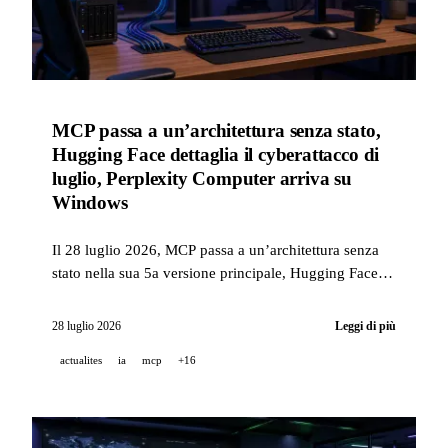
MCP passa a un’architettura senza stato,
Hugging Face dettaglia il cyberattacco di
luglio, Perplexity Computer arriva su
Windows
Il 28 luglio 2026, MCP passa a un’architettura senza
stato nella sua 5a versione principale, Hugging Face
pubblica la cronologia completa del cyberattacco di
luglio e Perplexity Computer arriva su Windows con
28 luglio 2026
Leggi di più
orchestrazione di 15 modelli e più.
actualites
ia
mcp
+16