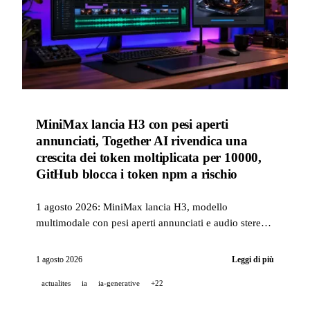
MiniMax lancia H3 con pesi aperti
annunciati, Together AI rivendica una
crescita dei token moltiplicata per 10000,
GitHub blocca i token npm a rischio
1 agosto 2026: MiniMax lancia H3, modello
multimodale con pesi aperti annunciati e audio stereo
nativo, Together AI rivendica una crescita dei token
serviti moltiplicata per più di 10000, e GitHub limita i
1 agosto 2026
Leggi di più
token npm al bypass di 2FA dopo un’ondata di
actualites
ia
ia-generative
+22
compromissioni di account.