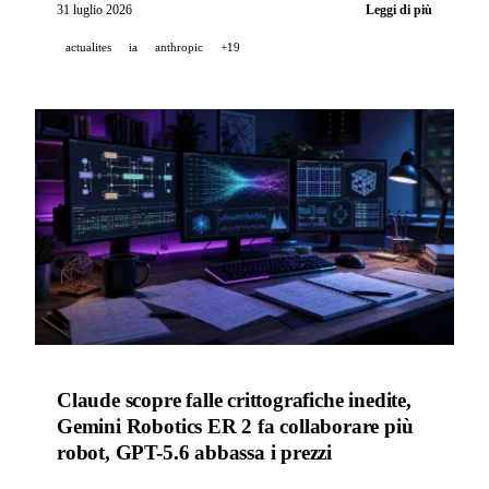
GitHub Copilot in VS Code fa il punto su luglio con
31 luglio 2026
Leggi di più
un restyling della finestra Agents.
actualites
ia
anthropic
+19
Claude scopre falle crittografiche inedite,
Gemini Robotics ER 2 fa collaborare più
robot, GPT-5.6 abbassa i prezzi