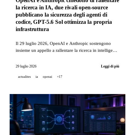
OpenAI e Anthropic chiedono di rallentare
la ricerca in IA, due rivali open-source
pubblicano la sicurezza degli agenti di
codice, GPT-5.6 Sol ottimizza la propria
infrastruttura
Il 29 luglio 2026, OpenAI e Anthropic sostengono
insieme un appello a rallentare la ricerca in intelligenza
artificiale, due concorrenti pubblicano strumenti open
source per mettere in sicurezza gli agenti di codice, e
29 luglio 2026
Leggi di più
GPT-5.6 Sol ottimizza la propria infrastruttura di
actualites
ia
openai
+17
servizio.