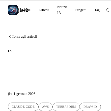
Notizie
jls42
Home
Articoli
Progetti
Tag
IA
Torna agli articoli
IA
Deep Dive : Generare
diagrammi AWS con un
agente IA e Draw.io MCP
jls
/
11 gennaio 2026
CLAUDE-CODE
AWS
TERRAFORM
DRAW.IO