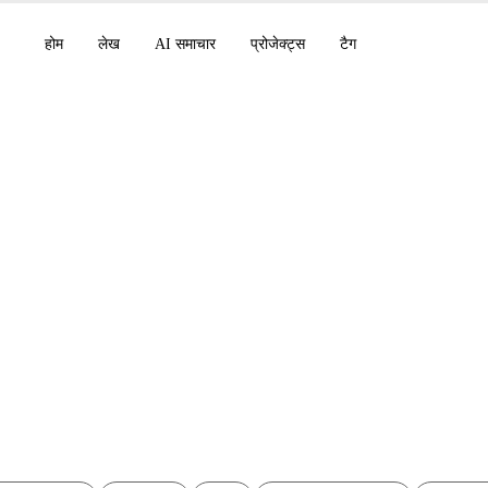
होम
लेख
AI समाचार
प्रोजेक्ट्स
टैग
: एआई एजेंट और Draw.i
ायग्राम बनाना