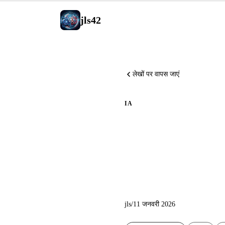
jls42
लेखों पर वापस जाएं
IA
डीप डाइव 
साथ AWS ड
jls
/
11 जनवरी 2026