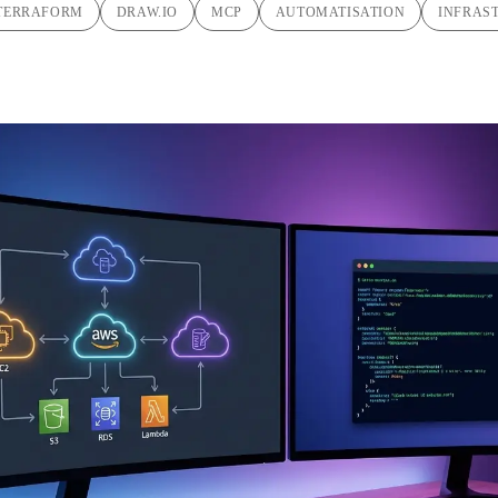
TERRAFORM
DRAW.IO
MCP
AUTOMATISATION
INFRAS