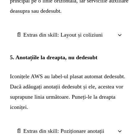
principal pe o linie orizontală, iar serviciile auxiliare
deasupra sau dedesubt.
📄 Extras din skill: Layout și coliziuni
5. Anotațiile la dreapta, nu dedesubt
Iconițele AWS au label-ul plasat automat dedesubt.
Dacă adăugați anotații dedesubt și ele, acestea vor
suprapune linia următoare. Puneți-le la dreapta
iconiței.
📄 Extras din skill: Poziționare anotații