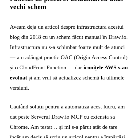
vechi schem
Aveam deja un
articol despre infrastructura acestui
blog
din 2018 cu un schem făcut manual în Draw.io.
Infrastructura nu s-a schimbat foarte mult de atunci
— am adăugat practic OAC (Origin Access Control)
și o CloudFront Function — dar
iconițele AWS s-au
evoluat
și am vrut să actualizez schemă la ultimele
versiuni.
Căutând soluții pentru a automatiza acest lucru, am
dat peste
Serverul Draw.io MCP
cu extensia sa
Chrome. Am testat… și mi s-a părut atât de tare
încât am decis să scriu un articol pentru a împărtăși