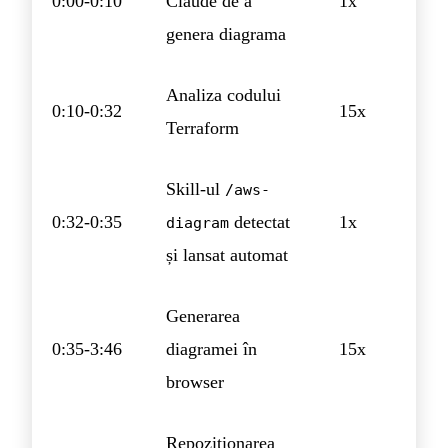
0:00-0:10
Claude de a
1x
genera diagrama
Analiza codului
0:10-0:32
15x
Terraform
Skill-ul
/aws-
0:32-0:35
detectat
1x
diagram
și lansat automat
Generarea
0:35-3:46
diagramei în
15x
browser
Repozitionarea