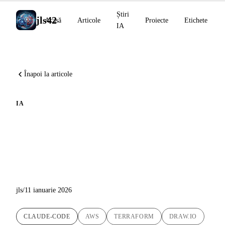
Știri
jls42
Acasă
Articole
Proiecte
Etichete
IA
Înapoi la articole
IA
Deep Dive : Generarea
diagramelor AWS cu un agent
IA și Draw.io MCP
jls
/
11 ianuarie 2026
CLAUDE-CODE
AWS
TERRAFORM
DRAW.IO