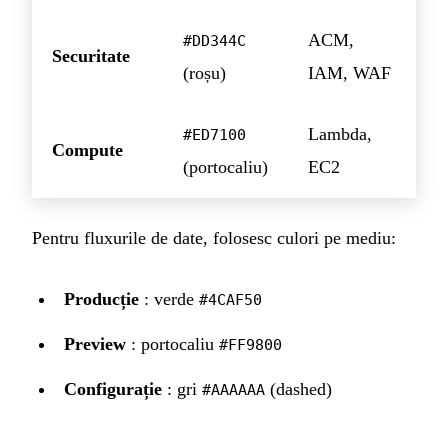
ACM,
#DD344C
Securitate
(roșu)
IAM, WAF
Lambda,
#ED7100
Compute
(portocaliu)
EC2
Pentru fluxurile de date, folosesc culori pe mediu:
Producție
: verde
#4CAF50
Preview
: portocaliu
#FF9800
Configurație
: gri
(dashed)
#AAAAAA