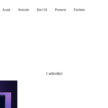
Acasă
Articole
Știri IA
Proiecte
Etichete
ture
1 articol(e)