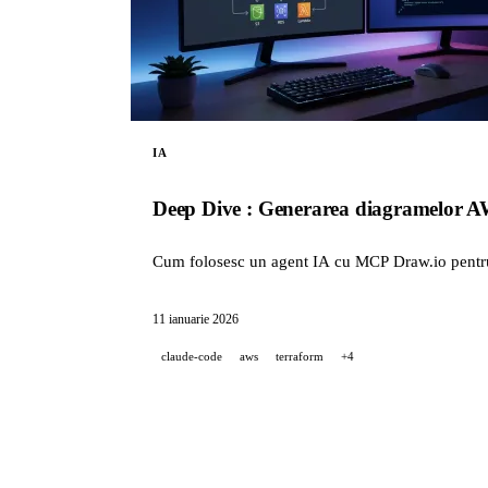
IA
Deep Dive : Generarea diagramelor A
Cum folosesc un agent IA cu MCP Draw.io pentru 
11 ianuarie 2026
claude-code
aws
terraform
+4