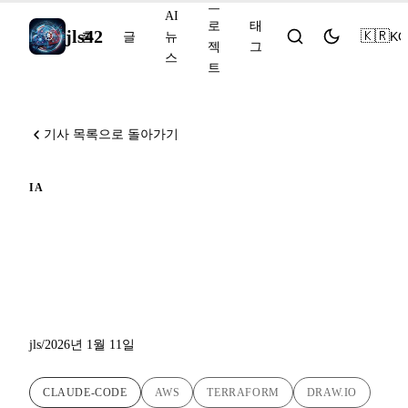
프
AI
로
태
jls42
🇰🇷
KO
홈
글
뉴
젝
그
스
트
기사 목록으로 돌아가기
IA
Deep Dive : IA 에이전트와
Draw.io MCP로 AWS 다이어
그램 생성
jls
/
2026년 1월 11일
CLAUDE-CODE
AWS
TERRAFORM
DRAW.IO