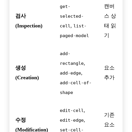
캔버
get-
검사
스 상
selected-
(Inspection)
,
태 읽
cell
list-
기
paged-model
add-
,
rectangle
생성
요소
,
add-edge
(Creation)
추가
add-cell-of-
shape
,
edit-cell
기존
수정
,
edit-edge
요소
(Modification)
set-cell-