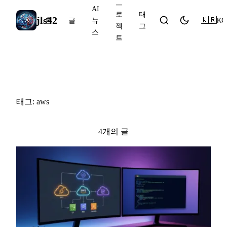
프
AI
로
태
jls42
🇰🇷
KO
홈
글
뉴
젝
그
스
트
#aws
태그: aws
4개의 글