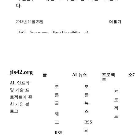
다.
2018년 12월 23일
더 읽기
AWS
Sans serveur
Haute Disponibilite
+1
jls42.org
글
AI 뉴스
프로젝
소개
트
AI, 인프라
모
모
및 기술 프
프
든
든
로젝트에 관
로
글
뉴
한 개인 블
젝
로그
스
태
트
그
RSS
피
RSS