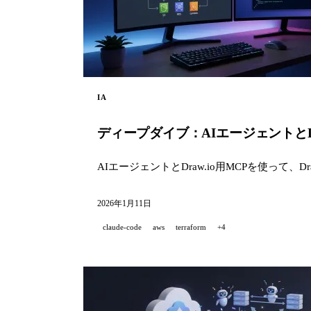
IA
ディープダイブ：AIエージェントとDr
AIエージェントとDraw.io用MCPを使って
2026年1月11日
claude-code
aws
terraform
+4