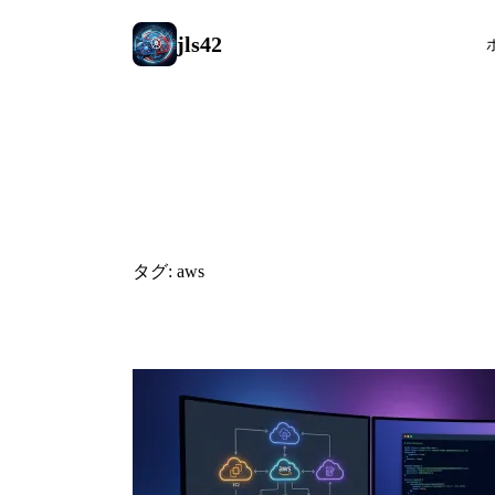
jls42
#aws
タグ: aws