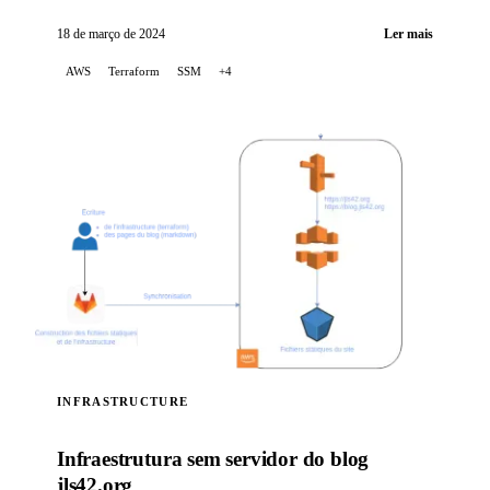
LibreChat na AWS EC2, utilizando o Terraform para
orquestrar a infraestrutura...
18 de março de 2024
Ler mais
AWS
Terraform
SSM
+4
INFRASTRUCTURE
Infraestrutura sem servidor do blog
jls42.org