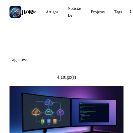
Notícias
jls42
Início
Artigos
Projetos
Tags
IA
#aws
Tags: aws
4 artigo(s)