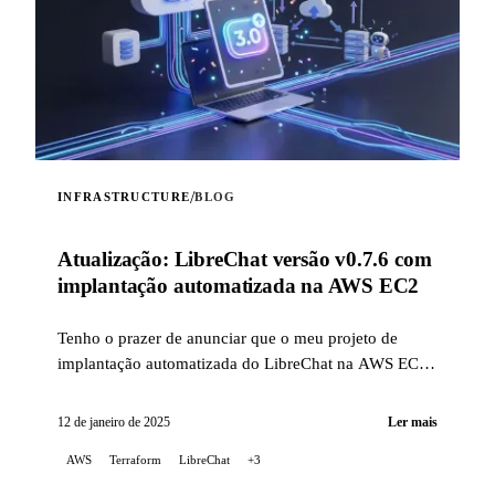
/
INFRASTRUCTURE
BLOG
Atualização: LibreChat versão v0.7.6 com
implantação automatizada na AWS EC2
Tenho o prazer de anunciar que o meu projeto de
implantação automatizada do LibreChat na AWS EC2
foi atualizado para corrigir problemas relacionados
com as mudanças recentes na forma de instalar o
12 de janeiro de 2025
Ler mais
LibreChat, além de agora suportar a versão v0.7.6.
AWS
Terraform
LibreChat
+3