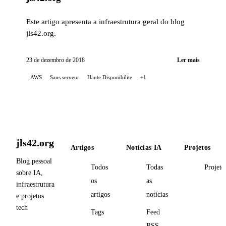
Este artigo apresenta a infraestrutura geral do blog
jls42.org.
23 de dezembro de 2018
Ler mais
AWS
Sans serveur
Haute Disponibilite
+1
jls42.org
Artigos
Notícias IA
Projetos
Blog pessoal
Todos
Todas
Projeto
sobre IA,
os
as
infraestrutura
artigos
notícias
e projetos
tech
Tags
Feed
RSS