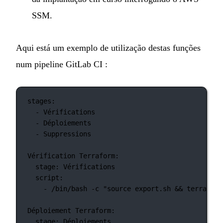
SSM.
Aqui está um exemplo de utilização destas funções
num pipeline GitLab CI :
stages
:
- 
Vérifications
- 
Déploiements
- 
Suppressions
Vérification Terraform
:
stage
: 
Vérifications
script
:
- 
/bin/bash -c "source export.sh && terraform
Déploiement Terraform
:
stage
: 
Déploiements