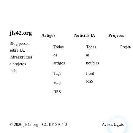
jls42.org
Artigos
Notícias IA
Projetos
Blog pessoal
Todos
Todas
Projeto
sobre IA,
os
as
infraestrutura
artigos
notícias
e projetos
tech
Tags
Feed
RSS
Feed
RSS
© 2026 jls42.org · CC BY-SA 4.0
Avisos legais