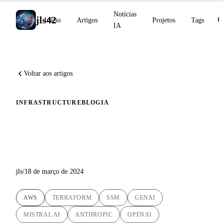
Notícias
jls42
Início
Artigos
Projetos
Tags
IA
Voltar aos artigos
INFRASTRUCTURE
BLOG
IA
Implantação automatizada do
LibreChat na EC2 AWS
jls
/
18 de março de 2024
AWS
TERRAFORM
SSM
GENAI
MISTRAL AI
ANTHROPIC
OPENAI