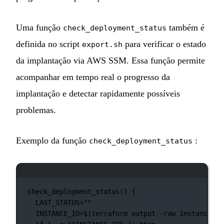
Uma função
também é
check_deployment_status
definida no script
para verificar o estado
export.sh
da implantação via AWS SSM. Essa função permite
acompanhar em tempo real o progresso da
implantação e detectar rapidamente possíveis
problemas.
Exemplo da função
:
check_deployment_status
Janela de terminal
check_deployment_status
() {
LAST_STATUS
=
""
INSTANCE_ID
=
$(
terraform
output
-raw
instance_id