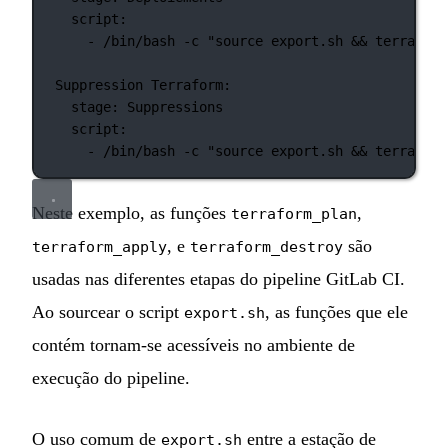
script
:
- 
/bin/bash -c "source export.sh && terraform
Suppression Terraform
:
stage
: 
Suppressions
script
:
- 
/bin/bash -c "source export.sh && terraform
Neste exemplo, as funções
,
terraform_plan
, e
são
terraform_apply
terraform_destroy
usadas nas diferentes etapas do pipeline GitLab CI.
Ao sourcear o script
, as funções que ele
export.sh
contém tornam-se acessíveis no ambiente de
execução do pipeline.
O uso comum de
entre a estação de
export.sh