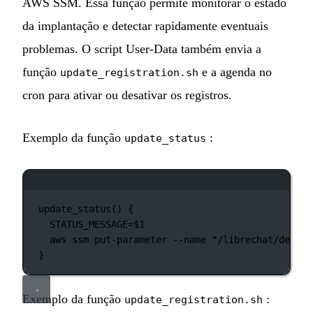
AWS SSM. Essa função permite monitorar o estado
da implantação e detectar rapidamente eventuais
problemas. O script User-Data também envia a
função
e a agenda no
update_registration.sh
cron para ativar ou desativar os registros.
Exemplo da função
:
update_status
Janela de terminal
update_status
() {
STATUS_MESSAGE
=
$1
aws
ssm
put-parameter
--name
"/librechat/deploy
}
Exemplo da função
:
update_registration.sh