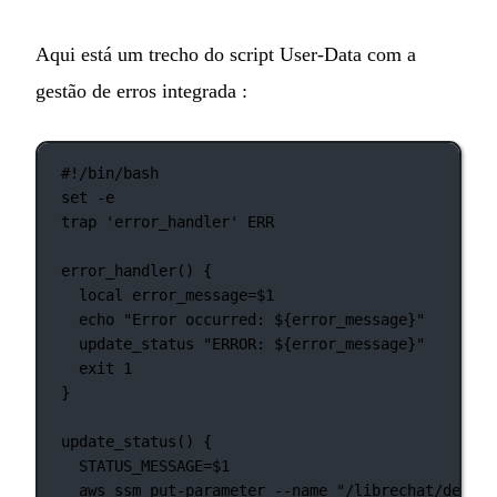
Aqui está um trecho do script User-Data com a
gestão de erros integrada :
#!/bin/bash
set
-e
trap
'error_handler'
ERR
error_handler
() {
local
 error_message
=
$1
echo
"Error occurred: ${
error_message
}"
update_status
"ERROR: ${
error_message
}"
exit
1
}
update_status
() {
STATUS_MESSAGE
=
$1
aws
ssm
put-parameter
--name
"/librechat/deploy