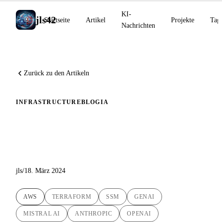
KI-
jls42
Startseite
Artikel
Projekte
Tag
Nachrichten
Zurück zu den Artikeln
INFRASTRUCTURE
BLOG
IA
Automatisierte Bereitstellung
von LibreChat auf AWS EC2
jls
/
18. März 2024
AWS
TERRAFORM
SSM
GENAI
MISTRAL AI
ANTHROPIC
OPENAI