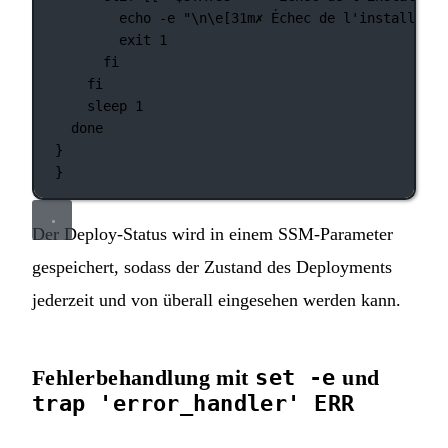
echo
-e
"\n\e[31m✗ Échec de l'installatio
exit
1
fi
fi
sleep
1
done
}
}
Der Deploy-Status wird in einem SSM-Parameter
gespeichert, sodass der Zustand des Deployments
jederzeit und von überall eingesehen werden kann.
Fehlerbehandlung mit
set -e
und
trap 'error_handler' ERR