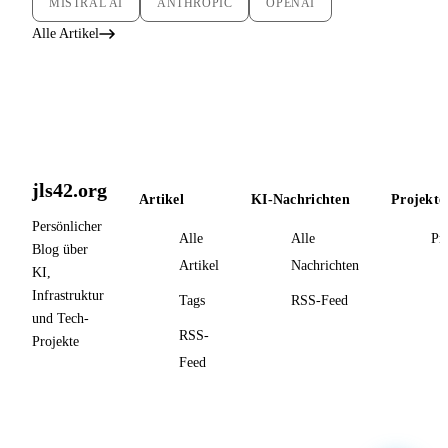
MISTRAL AI
ANTHROPIC
OPENAI
Alle Artikel
jls42.org
Artikel
KI-Nachrichten
Projekte
Persönlicher
Alle
Alle
Pr
Blog über
Artikel
Nachrichten
KI,
Infrastruktur
Tags
RSS-Feed
und Tech-
RSS-
Projekte
Feed