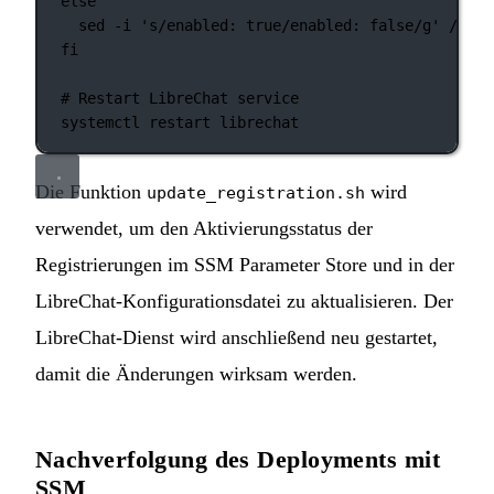
else
sed
-i
's/enabled: true/enabled: false/g'
/opt/
fi
# Restart LibreChat service
systemctl
restart
librechat
Die Funktion
wird
update_registration.sh
verwendet, um den Aktivierungsstatus der
Registrierungen im SSM Parameter Store und in der
LibreChat-Konfigurationsdatei zu aktualisieren. Der
LibreChat-Dienst wird anschließend neu gestartet,
damit die Änderungen wirksam werden.
Nachverfolgung des Deployments mit
SSM