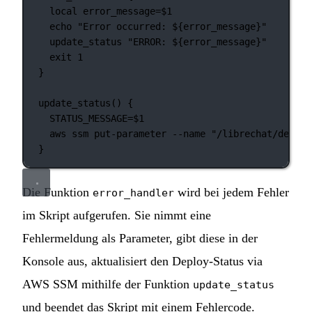
local
 error_message
=
$1
echo
"Error occurred: ${
error_message
}"
update_status
"ERROR: ${
error_message
}"
exit
1
}
update_status
() {
STATUS_MESSAGE
=
$1
aws
ssm
put-parameter
--name
"/librechat/deploy
}
Die Funktion
wird bei jedem Fehler
error_handler
im Skript aufgerufen. Sie nimmt eine
Fehlermeldung als Parameter, gibt diese in der
Konsole aus, aktualisiert den Deploy-Status via
AWS SSM mithilfe der Funktion
update_status
und beendet das Skript mit einem Fehlercode.