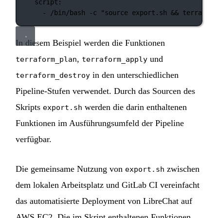
script
:
- 
/bin/bash -c "source export.sh && terraform
In diesem Beispiel werden die Funktionen
,
und
terraform_plan
terraform_apply
in den unterschiedlichen
terraform_destroy
Pipeline-Stufen verwendet. Durch das Sourcen des
Skripts
werden die darin enthaltenen
export.sh
Funktionen im Ausführungsumfeld der Pipeline
verfügbar.
Die gemeinsame Nutzung von
zwischen
export.sh
dem lokalen Arbeitsplatz und GitLab CI vereinfacht
das automatisierte Deployment von LibreChat auf
AWS EC2. Die im Skript enthaltenen Funktionen