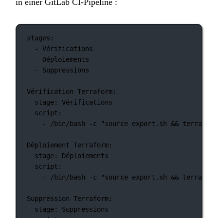
in einer GitLab CI-Pipeline :
stages
:
- 
Vérifications
- 
Déploiements
- 
Suppressions
Vérification Terraform
:
stage
: 
Vérifications
script
:
- 
/bin/bash -c "source export.sh && terraform
Déploiement Terraform
:
stage
: 
Déploiements
script
:
- 
/bin/bash -c "source export.sh && terraform
Suppression Terraform
:
stage
: 
Suppressions