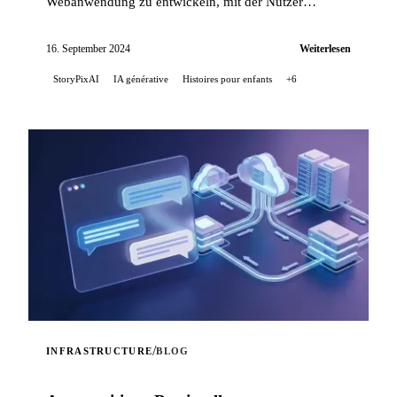
Webanwendung zu entwickeln, mit der Nutzer
Kindergeschichten generieren können, angereichert
durch ...
16. September 2024
Weiterlesen
StoryPixAI
IA générative
Histoires pour enfants
+6
/
INFRASTRUCTURE
BLOG