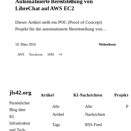
Automatisierte Bereitstellung von
LibreChat auf AWS EC2
Dieser Artikel stellt ein POC (Proof of Concept)
Projekt für die automatisierte Bereitstellung von
LibreChat auf AWS EC2 vor, wobei Terraform zur
Orchestrierung der Infrastr...
18. März 2024
Weiterlesen
AWS
Terraform
SSM
+4
jls42.org
Artikel
KI-Nachrichten
Projekte
Persönlicher
Alle
Alle
Pr
Blog über
Artikel
Nachrichten
KI,
Infrastruktur
Tags
RSS-Feed
und Tech-