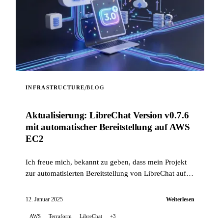
/
INFRASTRUCTURE
BLOG
Aktualisierung: LibreChat Version v0.7.6
mit automatischer Bereitstellung auf AWS
EC2
Ich freue mich, bekannt zu geben, dass mein Projekt
zur automatisierten Bereitstellung von LibreChat auf
AWS EC2 aktualisiert wurde, um Probleme im
Zusammenhang mit den jüngsten Änderungen bei der
12. Januar 2025
Weiterlesen
Installation von LibreChat zu beheben, und jetzt die
AWS
Terraform
LibreChat
+3
Version v0.7.6 unterstützt.