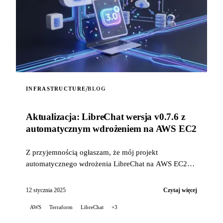
/
INFRASTRUCTURE
BLOG
Aktualizacja: LibreChat wersja v0.7.6 z
automatycznym wdrożeniem na AWS EC2
Z przyjemnością ogłaszam, że mój projekt
automatycznego wdrożenia LibreChat na AWS EC2
został zaktualizowany, aby naprawić problemy
związane z niedawnymi zmianami w sposobie
12 stycznia 2025
Czytaj więcej
instalacji LibreChat...
AWS
Terraform
LibreChat
+3