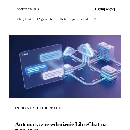
użytkownikom generowanie opowieści dla dzieci,
wzbogaconych o ...
16 września 2024
Czytaj więcej
StoryPixAI
IA générative
Histoires pour enfants
+6
/
INFRASTRUCTURE
BLOG
Automatyczne wdrożenie LibreChat na