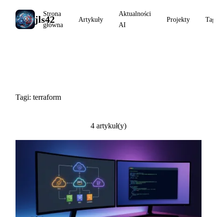
Strona
Aktualności
jls42
Artykuły
Projekty
Tag
główna
AI
#terraform
Tagi: terraform
4 artykuł(y)