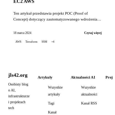
EC2 AWS
Ten artykuł przedstawia projekt POC (Proof of
Concept) dotyczący zautomatyzowanego wdrożenia
LibreChat na AWS EC2, wykorzystujący Terraform do
orkiestracji infrastr...
18 marca 2024
Czytaj więcej
AWS
Terraform
SSM
+4
jls42.org
Artykuły
Aktualności AI
Proje
Osobisty blog
Wszystkie
Wszystkie
o AI,
artykuły
aktualności
infrastrukturze
i projektach
Tagi
Kanał RSS
tech
Kanał