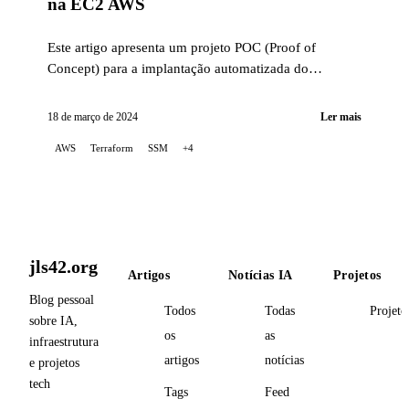
na EC2 AWS
Este artigo apresenta um projeto POC (Proof of
Concept) para a implantação automatizada do
LibreChat na AWS EC2, utilizando o Terraform para
orquestrar a infraestrutura...
18 de março de 2024
Ler mais
AWS
Terraform
SSM
+4
jls42.org
Artigos
Notícias IA
Projetos
Blog pessoal
Todos
Todas
Projeto
sobre IA,
os
as
infraestrutura
artigos
notícias
e projetos
tech
Tags
Feed