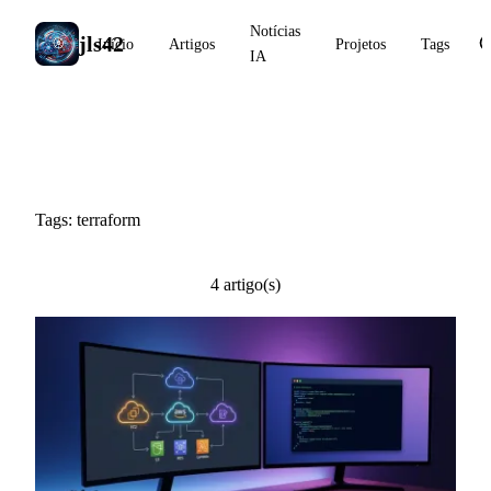
Notícias
jls42
Início
Artigos
Projetos
Tags
IA
#terraform
Tags: terraform
4 artigo(s)