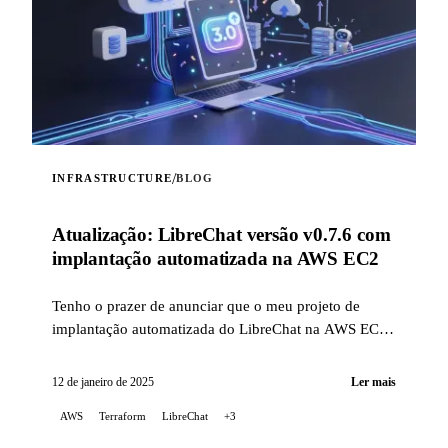
/
INFRASTRUCTURE
BLOG
Atualização: LibreChat versão v0.7.6 com
implantação automatizada na AWS EC2
Tenho o prazer de anunciar que o meu projeto de
implantação automatizada do LibreChat na AWS EC2
foi atualizado para corrigir problemas relacionados
com as mudanças recentes na forma de instalar o
12 de janeiro de 2025
Ler mais
LibreChat, além de agora suportar a versão v0.7.6.
AWS
Terraform
LibreChat
+3