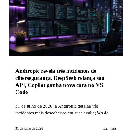
Anthropic revela três incidentes de
cibersegurança, DeepSeek relança sua
API, Copilot ganha nova cara no VS
Code
31 de julho de 2026: a Anthropic detalha três
incidentes reais descobertos em suas avaliações de
cibersegurança, a DeepSeek relança sua API com V4-
Flash-0731, e o GitHub Copilot no VS Code faz o
31 de julho de 2026
Ler mais