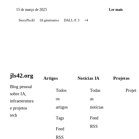
por IA. Utiliza GPT-4, DALL-E 3, AWS Lambda e
Terraform.
15 de março de 2025
Ler mais
StoryPixAI
IA générative
DALL-E 3
+4
jls42.org
Artigos
Notícias IA
Projetos
Blog pessoal
Todos
Todas
Projeto
sobre IA,
os
as
infraestrutura
artigos
notícias
e projetos
tech
Tags
Feed
RSS
Feed
RSS