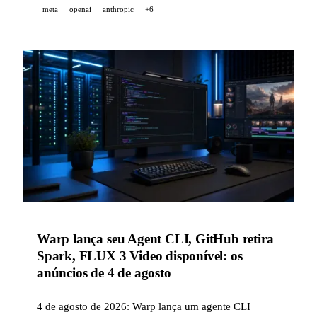
meta
openai
anthropic
+6
sandbox as ferramentas de seu agente na versão 1.14.
Warp lança seu Agent CLI, GitHub retira
Spark, FLUX 3 Video disponível: os
anúncios de 4 de agosto
4 de agosto de 2026: Warp lança um agente CLI