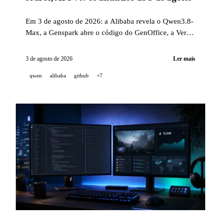
Em 3 de agosto de 2026: a Alibaba revela o Qwen3.8-
Max, a Genspark abre o código do GenOffice, a Vercel
lança uma API v0 programática, e Cursor, GitHub,
Sakana AI, MiniMax H3 e Runway publicam várias
3 de agosto de 2026
Ler mais
atualizações notáveis.
qwen
alibaba
github
+7