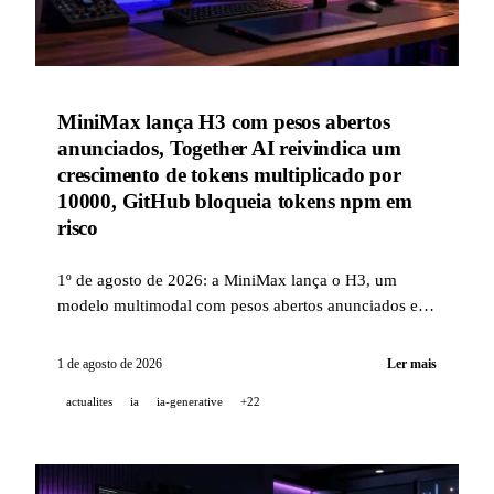
MiniMax lança H3 com pesos abertos
anunciados, Together AI reivindica um
crescimento de tokens multiplicado por
10000, GitHub bloqueia tokens npm em
risco
1º de agosto de 2026: a MiniMax lança o H3, um
modelo multimodal com pesos abertos anunciados e
áudio estéreo nativo, a Together AI reivindica um
crescimento de tokens servidos multiplicado por mais
1 de agosto de 2026
Ler mais
de 10000, e o GitHub restringe tokens npm a contorno
actualites
ia
ia-generative
+22
de 2FA após uma onda de tomadas de controle de
contas.