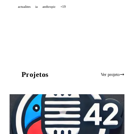
balanço de julho com uma reformulação da janela
actualites
ia
anthropic
+19
Agents.
Projetos
Ver projeto