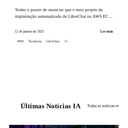
Tenho o prazer de anunciar que o meu projeto de
implantação automatizada do LibreChat na AWS EC2
foi atualizado para corrigir problemas relacionados
com as mudanças recentes na forma de instalar o
12 de janeiro de 2025
Ler mais
LibreChat, além de agora suportar a versão v0.7.6.
AWS
Terraform
LibreChat
+3
Últimas Notícias IA
Todas as notícias