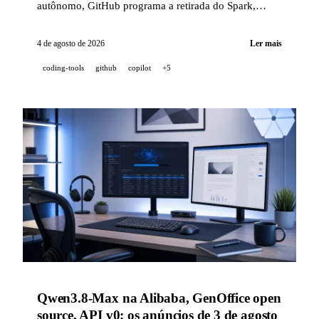
autônomo, GitHub programa a retirada do Spark,
Black Forest Labs publica FLUX 3 Video, NVIDIA
revela Alpamayo 2 Super e Mistral lança Shieldstral,
4 de agosto de 2026
Ler mais
seu modelo de moderação.
coding-tools
github
copilot
+5
Qwen3.8-Max na Alibaba, GenOffice open
source, API v0: os anúncios de 3 de agosto