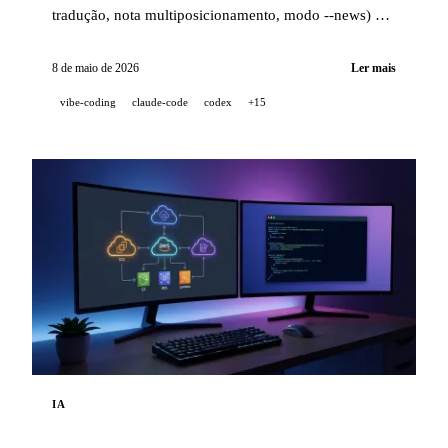
tradução, nota multiposicionamento, modo --news) e
uma stack de qualidade industrial (14 hooks, 229
testes, revisão de PR assistida por IA) para buscar
8 de maio de 2026
Ler mais
código limpo quando um projeto é 100 %
vibe-coding
claude-code
codex
+15
desenvolvido em pair-IA.
IA