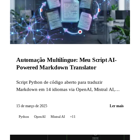
Automação Multilíngue: Meu Script AI-
Powered Markdown Translator
Script Python de código aberto para traduzir
Markdown em 14 idiomas via OpenAI, Mistral AI,
Claude e Gemini. Desenvolvido no feeling em pair-IA,
protegido por 14 hooks de qualidade, 229 testes,
15 de março de 2025
Ler mais
SonarCloud e revisão assistida por IA.
Python
OpenAI
Mistral AI
+11