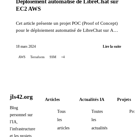
Déploiement automatisé de LibreChat sur
EC2 AWS
Cet article présente un projet POC (Proof of Concept)
pour le déploiement automatisé de LibreChat sur AWS
EC2, utilisant Terraform pour orchestrer l'infrastr...
18 mars 2024
Lire la suite
AWS
Terraform
SSM
+4
jls42.org
Articles
Actualités IA
Projets
Blog
Tous
Toutes
Proj
personnel sur
les
les
l'IA,
articles
actualités
l'infrastructure
et les projets