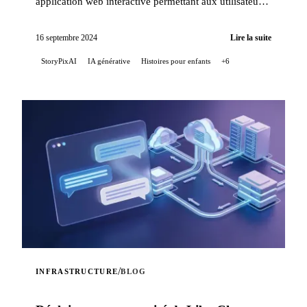
application web interactive permettant aux utilisateurs
de générer des histoires pour enfants, enrichies par ...
16 septembre 2024
Lire la suite
StoryPixAI
IA générative
Histoires pour enfants
+6
/
INFRASTRUCTURE
BLOG