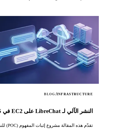
/
BLOG
INFRASTRUCTURE
النشر الآلي لـ LibreChat على EC2 في AWS
تقدّم هذه المقالة مشروع إثبات المفهوم (POC) للنشر الآلي لـ LibreChat على AWS EC2، باستخدام Terraform لتنظيم البنية التحتية...