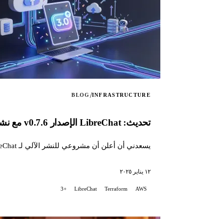
/
BLOG
INFRASTRUCTURE
تحديث: LibreChat الإصدار v0.7.6 مع نشر مؤتمت على AWS EC2
يسعدني أن أعلن أن مشروعي للنشر الآلي لـ LibreChat على AWS EC2 تم تحديثه لإصلاح مشكلات متعلقة بالتغييرات الأخيرة في طريقة تثبيت LibreChat...
١٢ يناير ٢٠٢٥
+3
LibreChat
Terraform
AWS