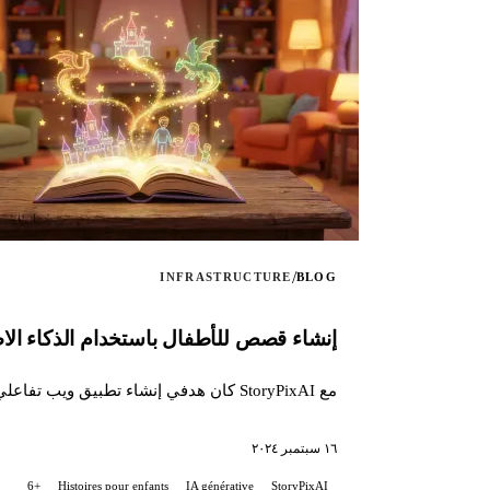
/
INFRASTRUCTURE
BLOG
إنشاء قصص للأطفال باستخدام الذكاء الاصطناعي
مع StoryPixAI كان هدفي إنشاء تطبيق ويب تفاعلي يتيح للمستخدمين توليد قصص للأطفال، معززة بصور مولَّدة بواسطة نماذج الذكاء الاصطناعي...
١٦ سبتمبر ٢٠٢٤
+6
Histoires pour enfants
IA générative
StoryPixAI