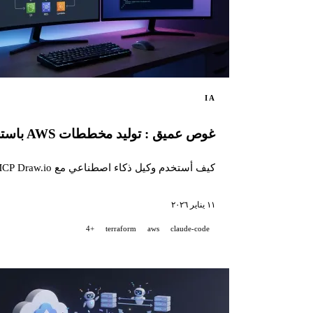
IA
غوص عميق : توليد مخططات AWS باستخدام وكيل ذكاء اصطناعي و Draw.io MCP
كيف أستخدم وكيل ذكاء اصطناعي مع MCP Draw.io لتوليد مخططات بنية AWS احترافية تلقائيًا، مباشرة داخل Draw.io.
١١ يناير ٢٠٢٦
+4
terraform
aws
claude-code