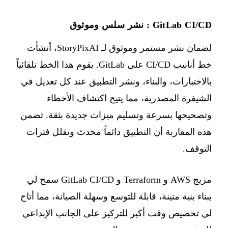
GitLab CI/CD : نشر سلس وموثوق
لضمان نشر مستمر وموثوق لـ StoryPixAI، أنشأت
خط أنابيب CI/CD على GitLab. يقوم هذا الخط تلقائياً
بالاختبارات، والبناء، ونشر التطبيق عند كل تعديل في
الشيفرة المصدرية، مما يتيح اكتشاف الأخطاء
وتصحيحها بسرعة وتسليم ميزات جديدة بثقة. تضمن
هذه المقاربة أن التطبيق دائماً محدث وتقلل فترات
التوقف.
مزيج AWS و Terraform و GitLab CI/CD سمح لي
ببناء بنية متينة، قابلة للتوسع وسهلة الصيانة، مما أتاح
لي تخصيص وقت أكبر للتركيز على الجانب الإبداعي