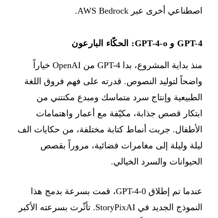
اصطناعي أخرى عبر AWS Bedrock.
GPT-4 و GPT-4-o: الحكّاء البارعون
منذ بداية المشروع، بدا GPT-4 من OpenAI خياراً
واضحاً لتوليد النصوص. قدرته على فهم فروق اللغة
الطبيعية وإنتاج سرد متماسك ومبدع مكنتني من
ابتكار قصص جذابة، مكيّفة مع أعمار واهتمامات
الأطفال. جربت أنماط كتابة مختلفة، من حكايات الف
ليلة وليلة إلى مغامرات فضائية، مروراً بقصص
الحيوانات والسرد الخيالي.
عندما تم إطلاق GPT-4-0، قمت بسرعة بدمج هذا
النموذج الجديد في StoryPixAI. تأثّرت بسرعته الأكبر