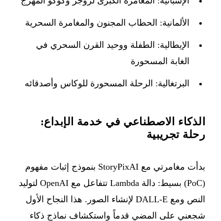
الإسبانية:
المغامرة الكبرى لروجر وكوكو المهرج
الألمانية:
الحطاب المجنون والمغامرة السحرية
الإيطالية:
الطفلة ووحيد القرن السحري في
الغابة المسحورة
البرتغالية:
الرحلة المسحورة للوكاس وأصدقائه
الذكاء الاصطناعي في خدمة الإبداع:
رحلة تجريبية
بدأت مغامرتي مع StoryPixAI بنموذج إثبات مفهوم
(PoC) بسيط: دالة Lambda تتفاعل مع OpenAI لتوليد
النص ومع DALL-E لإنشاء الصور. هذا النجاح الأول
شجعني على المضي قدماً واستكشاف نماذج ذكاء