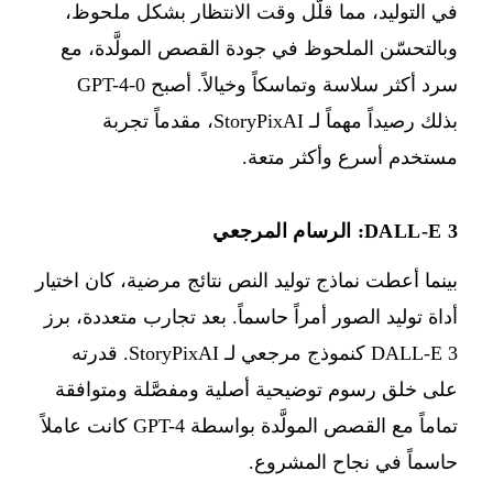
في التوليد، مما قلّل وقت الانتظار بشكل ملحوظ،
وبالتحسّن الملحوظ في جودة القصص المولَّدة، مع
سرد أكثر سلاسة وتماسكاً وخيالاً. أصبح GPT-4-0
بذلك رصيداً مهماً لـ StoryPixAI، مقدماً تجربة
مستخدم أسرع وأكثر متعة.
DALL-E 3: الرسام المرجعي
بينما أعطت نماذج توليد النص نتائج مرضية، كان اختيار
أداة توليد الصور أمراً حاسماً. بعد تجارب متعددة، برز
DALL-E 3 كنموذج مرجعي لـ StoryPixAI. قدرته
على خلق رسوم توضيحية أصلية ومفصَّلة ومتوافقة
تماماً مع القصص المولَّدة بواسطة GPT-4 كانت عاملاً
حاسماً في نجاح المشروع.