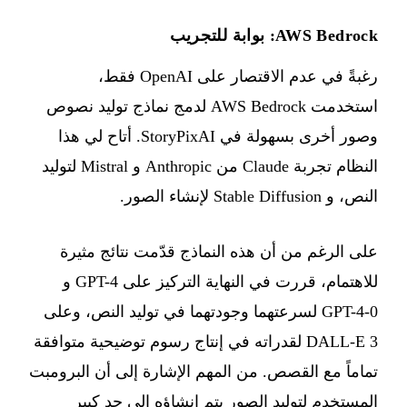
AWS Bedrock: بوابة للتجريب
رغبةً في عدم الاقتصار على OpenAI فقط،
استخدمت AWS Bedrock لدمج نماذج توليد نصوص
وصور أخرى بسهولة في StoryPixAI. أتاح لي هذا
النظام تجربة Claude من Anthropic و Mistral لتوليد
النص، و Stable Diffusion لإنشاء الصور.
على الرغم من أن هذه النماذج قدّمت نتائج مثيرة
للاهتمام، قررت في النهاية التركيز على GPT-4 و
GPT-4-0 لسرعتهما وجودتهما في توليد النص، وعلى
DALL-E 3 لقدراته في إنتاج رسوم توضيحية متوافقة
تماماً مع القصص. من المهم الإشارة إلى أن البرومبت
المستخدم لتوليد الصور يتم إنشاؤه إلى حد كبير