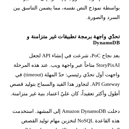
بواسطة نموذج النص نفسه، مما يضمن التناسق بين
السرد والصورة.
تحدّي واجهة برمجة تطبيقات غير متزامنة و
DynamoDB
بعد نجاح PoC، شرعت في إنشاء API لجعل
StoryPixAI متاحاً عبر واجهة ويب. عند هذه المرحلة
واجهت أول تحدّي رئيسي: حدّ المهلة (timeout) في
API Gateway. لتجاوز هذا القيد والسماح بتوليد قصص
أطول وأكثر تعقيداً، كان عليّ اعتماد بنية غير متزامنة.
دخلت Amazon DynamoDB إلى المشهد. استخدمت
هذه القاعدة NoSQL لتخزين مهام توليد القصص