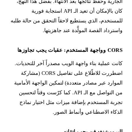
الجارية وحفظ نتائجها بعد الانتهاء. بفضل هذا النهج،
كان بالإمكان أن تعيد الـ API استجابة فورية
للمستخدم، الذي يستطيع لاحقاً التحقق من حالة طلبه
واسترداد القصة المولَّدة عند جاهزيتها.
CORS وواجهة المستخدم: عقبات يجب تجاوزها
كانت عملية بناء واجهة الويب مصدراً آخر للتحديات.
اضطررت للاطّلاع على تفاصيل CORS (مشاركة
الموارد عبر مصادر متعددة) لتمكين الواجهة الأمامية
من التواصل مع الـ API. كما كرّست وقتاً لتحسين
تجربة المستخدم بإضافة ميزات مثل اختيار نماذج
الذكاء الاصطناعي وأنماط الصور.
البرومبتينغ: فن يجب إتقانه