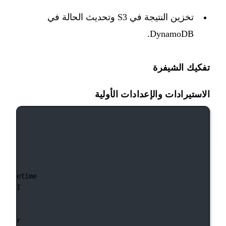
تخزين النتيجة في S3 وتحديث الحالة في
DynamoDB.
تفكيك الشيفرة
الاستيرادات والإعدادات الأولية
t
 datetime
OpenAI
logger