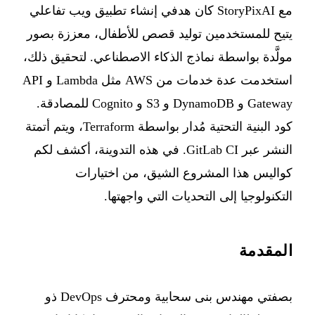
مع
StoryPixAI
كان هدفي إنشاء تطبيق ويب تفاعلي
يتيح للمستخدمين توليد قصص للأطفال، معززة بصور
مولَّدة بواسطة نماذج الذكاء الاصطناعي. لتحقيق ذلك،
استخدمت عدة خدمات من AWS مثل Lambda و API
Gateway و DynamoDB و S3 و Cognito للمصادقة.
كود البنية التحتية مُدار بواسطة Terraform، ويتم أتمتة
النشر عبر GitLab CI. في هذه التدوينة، أكشف لكم
كواليس هذا المشروع الشيق، من اختيارات
التكنولوجيا إلى التحديات التي واجهتها.
المقدمة
بصفتي مهندس بنى سحابية ومحترف DevOps ذو