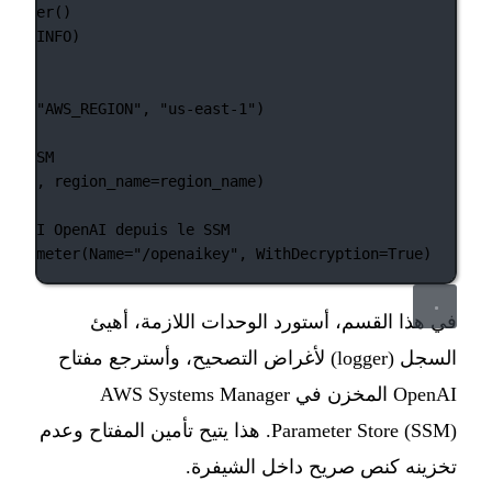
tLogger()
ging.
INFO
)
alse
tenv(
"AWS_REGION"
, 
"us-east-1"
)
ent SSM
"ssm"
, 
region_name
=
region_name)
lé API OpenAI depuis le SSM
_parameter(
Name
=
"/openaikey"
, 
WithDecryption
=
True
)
في هذا القسم، أستورد الوحدات اللازمة، أهيئ
السجل (logger) لأغراض التصحيح، وأسترجع مفتاح
OpenAI المخزن في AWS Systems Manager
Parameter Store (SSM). هذا يتيح تأمين المفتاح وعدم
تخزينه كنص صريح داخل الشيفرة.