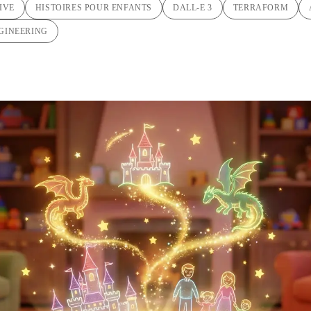
IVE
HISTOIRES POUR ENFANTS
DALL-E 3
TERRAFORM
GINEERING