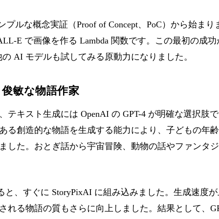
、シンプルな概念実証（Proof of Concept、PoC）から始ま
LL-E で画像を作る Lambda 関数です。この最初の
経由で他の AI モデルも試してみる原動力になりました。
4-o：俊敏な物語作家
キスト生成には OpenAI の GPT-4 が明確な選択
ある創造的な物語を生成する能力により、子どもの年齢
ました。おとぎ話から宇宙冒険、動物の話やファンタジ
されると、すぐに StoryPixAI に組み込みました。生成
る物語の質もさらに向上しました。結果として、GPT-4-0 は