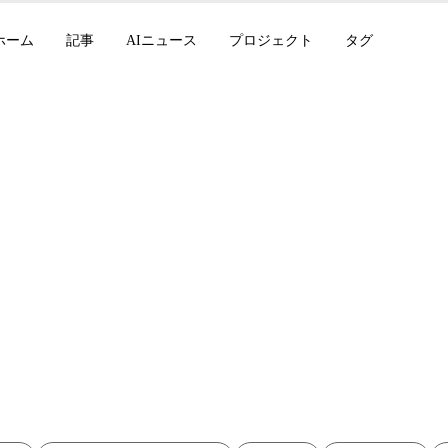
ホーム
記事
AIニュース
プロジェクト
タグ
で子ども向けの物語
ixAIの冒険