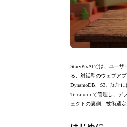
StoryPixAI
では、ユーザ
る、対話型のウェブアプリを
DynamoDB、S3、認
Terraform で管理
ェクトの裏側、技術選定
はじめに