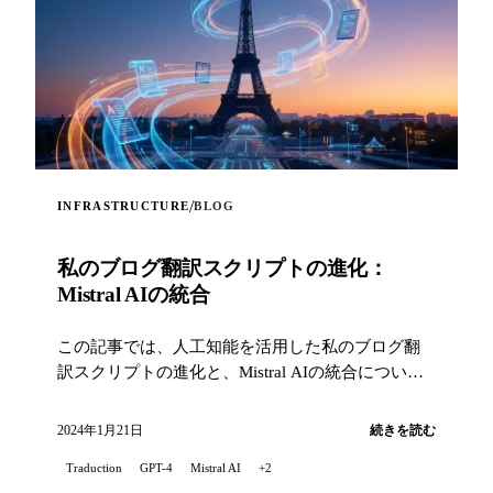
/
INFRASTRUCTURE
BLOG
私のブログ翻訳スクリプトの進化：
Mistral AIの統合
この記事では、人工知能を活用した私のブログ翻
訳スクリプトの進化と、Mistral AIの統合について
お話しします...
2024年1月21日
続きを読む
Traduction
GPT-4
Mistral AI
+2