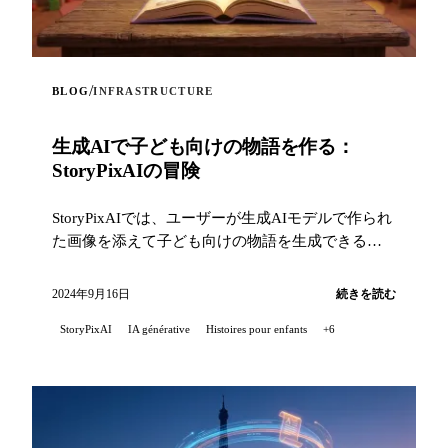
/
BLOG
INFRASTRUCTURE
生成AIで子ども向けの物語を作る：
StoryPixAIの冒険
StoryPixAIでは、ユーザーが生成AIモデルで作られ
た画像を添えて子ども向けの物語を生成できる、
対話型のウェブアプリを作ることを目指しまし
た。...
2024年9月16日
続きを読む
StoryPixAI
IA générative
Histoires pour enfants
+6