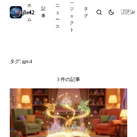
ロ
ホ
ニ
記
ジ
タ
jls42
🇯🇵
JA
ー
ュ
事
ェ
グ
ム
ー
ク
ス
ト
#gpt-4
タグ: gpt-4
3 件の記事