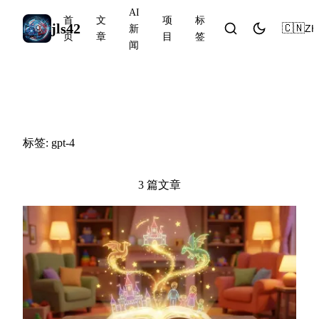
AI
首
文
项
标
jls42
🇨🇳
ZH
新
页
章
目
签
闻
#gpt-4
标签: gpt-4
3 篇文章